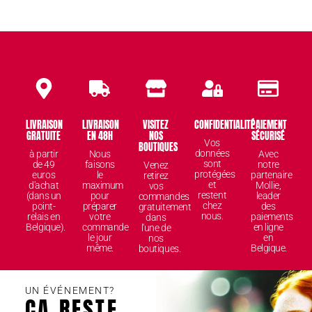
LIVRAISON
LIVRAISON
VISITEZ
CONFIDENTIALITÉ
PAIEMENT
GRATUITE
EN 48H
NOS
SÉCURISÉ
Vos
BOUTIQUES
données
à partir
Nous
Avec
sont
de 49
faisons
notre
Venez
protégées
euros
le
partenaire
retirez
et
d'achat
maximum
Mollie,
vos
restent
(dans un
pour
leader
commandes
chez
point-
préparer
des
gratuitement
nous.
relais en
votre
paiements
dans
Belgique).
commande
en ligne
l'une de
le jour
en
nos
même.
Belgique.
boutiques.
UN ÉVÉNEMENT?
ÇA RESTE