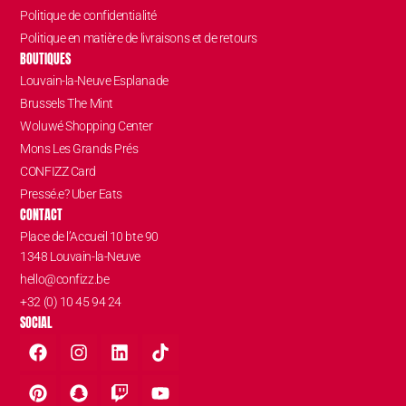
Politique de confidentialité
Politique en matière de livraisons et de retours
BOUTIQUES
Louvain-la-Neuve Esplanade
Brussels The Mint
Woluwé Shopping Center
Mons Les Grands Prés
CONFIZZ Card
Pressé.e? Uber Eats
CONTACT
Place de l’Accueil 10 bte 90
1348 Louvain-la-Neuve
hello@confizz.be
+32 (0) 10 45 94 24
SOCIAL