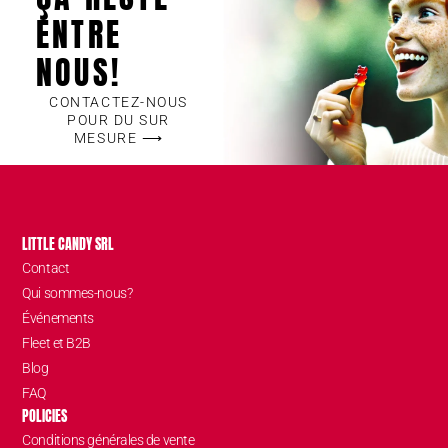
ENTRE
NOUS!
CONTACTEZ-NOUS
POUR DU SUR
MESURE ⟶
LITTLE CANDY SRL
Contact
Qui sommes-nous?
Événements
Fleet et B2B
Blog
FAQ
POLICIES
Conditions générales de vente