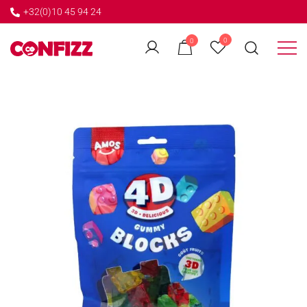
+32(0)10 45 94 24
←
0
0
GO BACK
Créateur de souvenirs
CONFIZZ