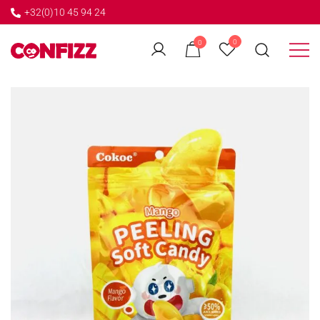
+32(0)10 45 94 24
←
0
0
GO BACK
Créateur de souvenirs
CONFIZZ