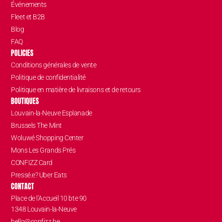
Événements
Fleet et B2B
Blog
FAQ
POLICIES
Conditions générales de vente
Politique de confidentialité
Politique en matière de livraisons et de retours
BOUTIQUES
Louvain-la-Neuve Esplanade
Brussels The Mint
Woluwé Shopping Center
Mons Les Grands Prés
CONFIZZ Card
Pressé.e? Uber Eats
CONTACT
Place de l’Accueil 10 bte 90
1348 Louvain-la-Neuve
hello@confizz.be