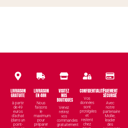
LIVRAISON
LIVRAISON
VISITEZ
CONFIDENTIALITÉ
PAIEMENT
GRATUITE
EN 48H
NOS
SÉCURISÉ
Vos
BOUTIQUES
données
à partir
Nous
Avec
sont
de 49
faisons
notre
Venez
protégées
euros
le
partenaire
retirez
et
d'achat
maximum
Mollie,
vos
restent
(dans un
pour
leader
commandes
chez
point-
préparer
des
gratuitement