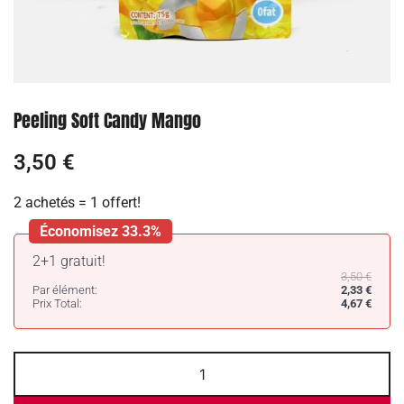
Peeling Soft Candy Mango
3,50
€
2 achetés = 1 offert!
Économisez 33.3%
2+1 gratuit!
3,50
€
Par élément:
2,33
€
Prix Total:
4,67
€