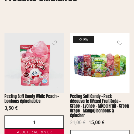
-29%
Peeling Soft Candy White Peach –
Peeling Soft Candy – Pack
bonbons épluchables
découverte (Mixed Fruit Soda –
Grape – Lychee – Mixed Fruit – Green
3,50
€
Grape – Mango) bonbons à
éplucher
21,00
€
15,00
€
AJOUTER AU PANIER