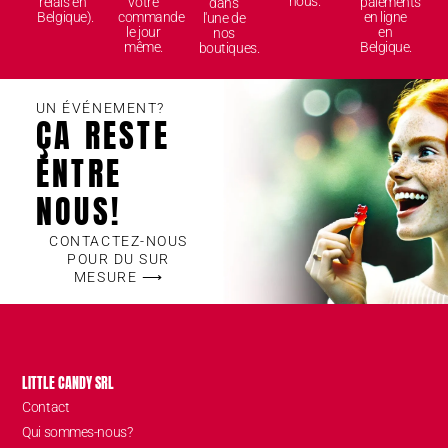
nous.
relais en
votre
paiements
dans
Belgique).
commande
en ligne
l'une de
le jour
en
nos
même.
Belgique.
boutiques.
UN ÉVÉNEMENT?
ÇA RESTE
ENTRE
NOUS!
CONTACTEZ-NOUS
POUR DU SUR
MESURE ⟶
LITTLE CANDY SRL
Contact
Qui sommes-nous?