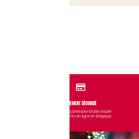
IDENTIALITÉ
PAIEMENT SÉCURISÉ
 sont protégées et
Avec notre partenaire Mollie, leader
nt chez nous.
des paiements en ligne en Belgique.