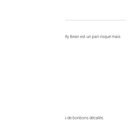
crés et saveurs… douteuses, chaque Jelly Bean est un pari risqué mais
eul moyen de le savoir : croquer !
r les ados, les soirées jeux ou les fans de bonbons décalés.