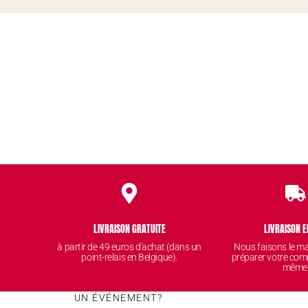
LIVRAISON GRATUITE
LIVRAISON E
à partir de 49 euros d'achat (dans un
Nous faisons le 
point-relais en Belgique).
préparer votre com
même
UN ÉVÉNEMENT?