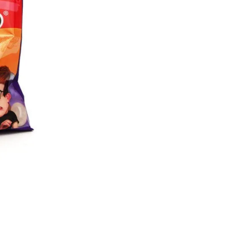
Parfait pour recharger ton jeu 
Attention : contient des goût
🔒 Safe & Secure Chec
Ajouter à la liste d'Envies