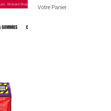
ues :
Woluwé Shopping Center
|
Louvain-la-Neuve Esplanande
|
The Mint 
Votre Panier
 GUMMIES
CHOCOLAT DUBAI
MOCHI
BOISSONS
Bean Boozled Je
nouvelles sav
5,00
€
Bean Boozled Refill Jelly Bell