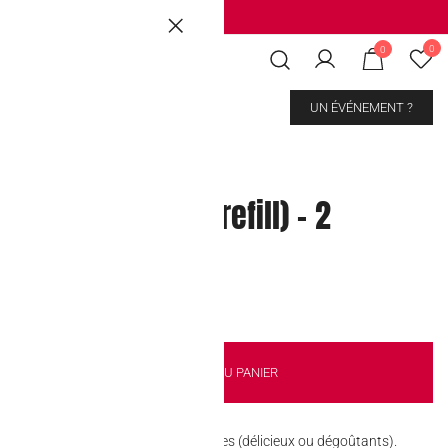
Brussels
|
Mons Les Grands Prés
0
0
CONTACT
UN ÉVÉNEMENT ?
llybelly Beans (refill) – 2
eurs
AJOUTER AU PANIER
y : des bonbons fun aux goûts surprises (délicieux ou dégoûtants).