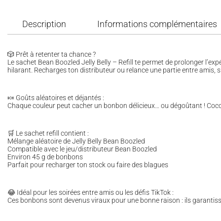
Description
Informations complémentaires
🎲 Prêt à retenter ta chance ?
Le sachet Bean Boozled Jelly Belly – Refill te permet de prolonger l’ex
hilarant. Recharges ton distributeur ou relance une partie entre amis, si
🍬 Goûts aléatoires et déjantés :
Chaque couleur peut cacher un bonbon délicieux… ou dégoûtant ! Coco ou
🛒 Le sachet refill contient :
Mélange aléatoire de Jelly Belly Bean Boozled
Compatible avec le jeu/distributeur Bean Boozled
Environ 45 g de bonbons
Parfait pour recharger ton stock ou faire des blagues
😂 Idéal pour les soirées entre amis ou les défis TikTok :
Ces bonbons sont devenus viraux pour une bonne raison : ils garantissen