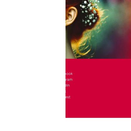
SOCIAL
l 10 bte 90
Facebook
Instagram
a-Neuve
LinkedIn
e
TikTok
4 24
Pinterest