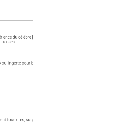
périence du célèbre jeu de bonbons aux goûts surprises ! Entre délices su
 tu oses !
 lingette pour bébé ? Pêche ou vomi ? Citron vert ou herbe coupée ? Le s
t fous rires, surprises et parfois… grimaces ! C’est le cadeau parfait pou