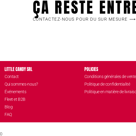
ÇA RESTE ENTR
CONTACTEZ-NOUS POUR DU SUR MESURE ⟶
LITTLE CANDY SRL
POLICIES
Contact
Conditions générales de vent
Qui sommes-nous?
Politique de confidentialité
Événements
Politique en matière de livrais
Fleet et B2B
Blog
FAQ
0