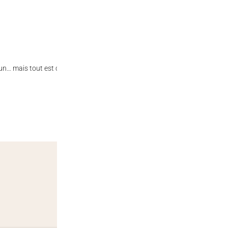
un… mais tout est comestible et sans danger. Le but, c’est de ne jamais s
54 g