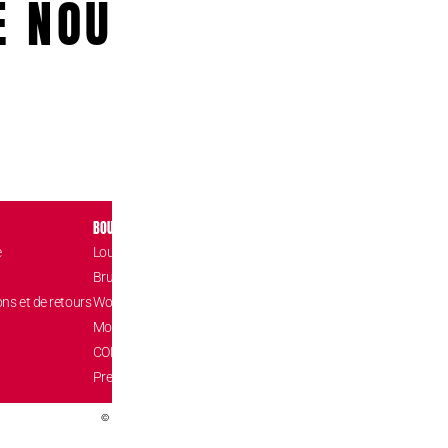
E NOUS!
BOUTIQUES
CONTACT
e
Louvain-la-Neuve Esplanade
Place de l’Accuei
1348 Louvain-l
Brussels The Mint
hello@confizz.b
ons et de retours
Woluwé Shopping Center
+32 (0) 10 45 9
Mons Les Grands Prés
CONFIZZ Card
Pressé.e? Uber Eats
© Little Candy SRL 2026 - All rights reserved. Web by
FROG