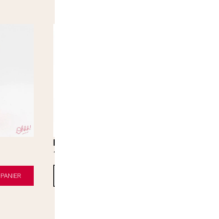
Reese’s 2 cups
1,90
€
PANIER
AJOUTER AU PANIER