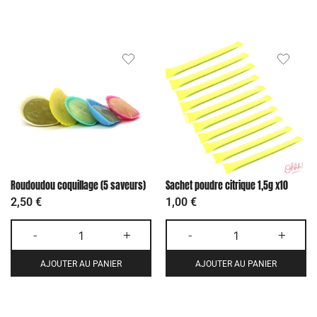
Roudoudou coquillage (5 saveurs)
Sachet poudre citrique 1,5g x10
2,50
€
1,00
€
-
+
-
+
AJOUTER AU PANIER
AJOUTER AU PANIER