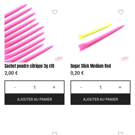
Sachet poudre citrique 3g x10
Sugar Stick Medium Red
2,00
€
0,20
€
-
+
-
+
AJOUTER AU PANIER
AJOUTER AU PANIER