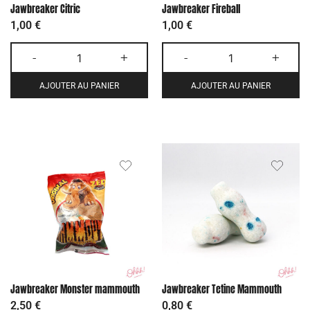
Jawbreaker Citric
Jawbreaker Fireball
1,00
€
1,00
€
-
+
-
+
AJOUTER AU PANIER
AJOUTER AU PANIER
Jawbreaker Monster mammouth
Jawbreaker Tetine Mammouth
2,50
€
0,80
€