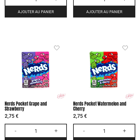
AJOUTER AU PANIER
AJOUTER AU PANIER
Nerds Pocket Grape and
Nerds Pocket Watermelon and
Strawberry
Cherry
2,75
€
2,75
€
-
+
-
+