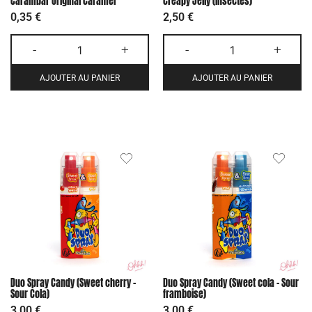
Carambar Original Caramel
Creapy Jelly (insectes)
0,35
€
2,50
€
-
+
-
+
AJOUTER AU PANIER
AJOUTER AU PANIER
Duo Spray Candy (Sweet cherry –
Duo Spray Candy (Sweet cola – Sour
Sour Cola)
framboise)
3,00
€
3,00
€