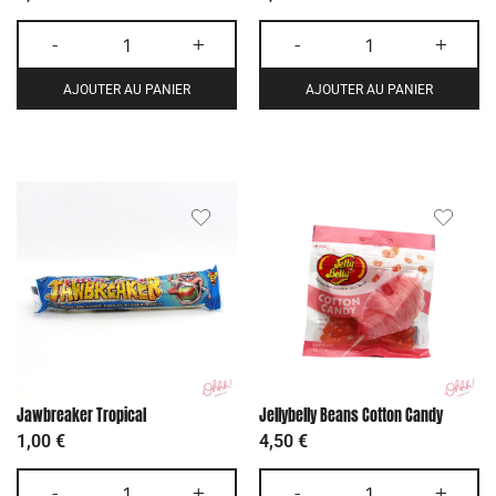
-
+
-
+
AJOUTER AU PANIER
AJOUTER AU PANIER
Jawbreaker Tropical
Jellybelly Beans Cotton Candy
1,00
€
4,50
€
-
+
-
+