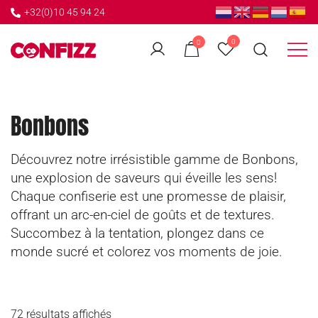
+32(0)10 45 94 24
Accueil
/
Confiserie
/ Bonbons
0
0
Créateur de souvenirs
CONFIZZ
Bonbons
Découvrez notre irrésistible gamme de Bonbons,
une explosion de saveurs qui éveille les sens!
Chaque confiserie est une promesse de plaisir,
offrant un arc-en-ciel de goûts et de textures.
Succombez à la tentation, plongez dans ce
monde sucré et colorez vos moments de joie.
72 résultats affichés