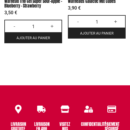
Warhead Trio Gel Super Sour-Apple –
Warheads Galactic Mix Cubes
Blueberry – Strawberry
3,90
€
3,50
€
-
+
-
+
AJOUTER AU PANIER
AJOUTER AU PANIER
LIVRAISON
LIVRAISON
VISITEZ
CONFIDENTIALITÉ
PAIEMENT
GRATUITE
EN 48H
NOS
SÉCURISÉ