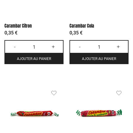
Carambar Citron
Carambar Cola
0,35
€
0,35
€
-
+
-
+
AJOUTER AU PANIER
AJOUTER AU PANIER