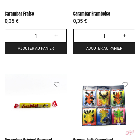
Carambar Fraise
Carambar Framboise
0,35
€
0,35
€
-
+
-
+
AJOUTER AU PANIER
AJOUTER AU PANIER