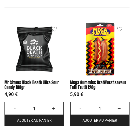
Mr Simms Black Death Ultra Sour
Mega Gummies BratWurst saveur
Candy 100gr
Tutti Frutti 120g
4,90
€
5,90
€
-
+
-
+
AJOUTER AU PANIER
AJOUTER AU PANIER