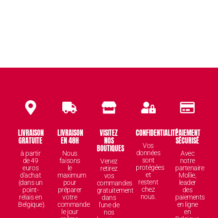
LIVRAISON
LIVRAISON
VISITEZ
CONFIDENTIALITÉ
PAIEMENT
GRATUITE
EN 48H
NOS
SÉCURISÉ
Vos
BOUTIQUES
données
à partir
Nous
Avec
sont
de 49
faisons
notre
Venez
protégées
euros
le
partenaire
retirez
et
d'achat
maximum
Mollie,
vos
restent
(dans un
pour
leader
commandes
chez
point-
préparer
des
gratuitement
nous.
relais en
votre
paiements
dans
Belgique).
commande
en ligne
l'une de
le jour
en
nos