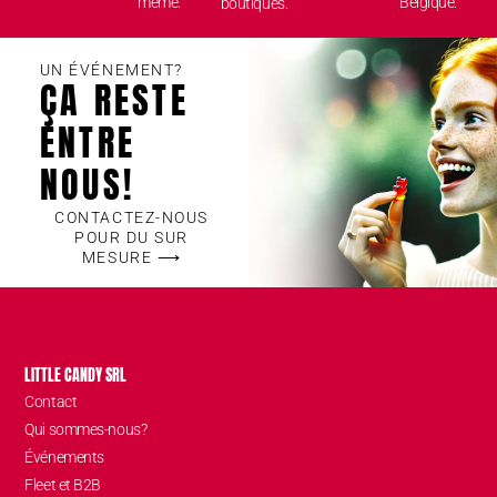
même.
Belgique.
boutiques.
UN ÉVÉNEMENT?
ÇA RESTE
ENTRE
NOUS!
CONTACTEZ-NOUS
POUR DU SUR
MESURE ⟶
LITTLE CANDY SRL
Contact
Qui sommes-nous?
Événements
Fleet et B2B