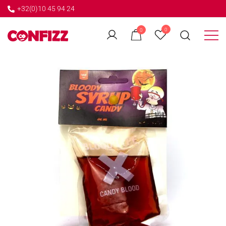
+32(0)10 45 94 24
←
0
0
GO BACK
Créateur de souvenirs
CONFIZZ