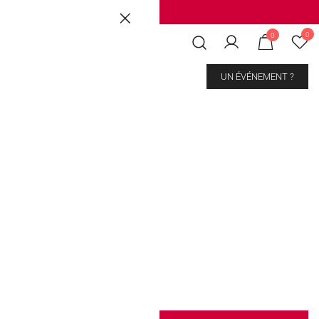
Brussels
|
Mons Les Grands Prés
0
0
CONTACT
UN ÉVÉNEMENT ?
es
€
250 gr.
500 gr.
1 kg