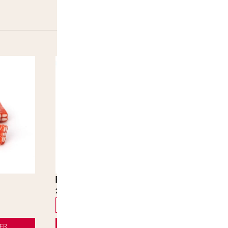
Balla Balla Red Fizz
Anacondas
2,50
€
–
49,00
€
2,50
€
–
4
100 gr.
250 gr.
500 gr.
1 kg
3 kg
100 gr.
250 gr
ER
AJOUTER AU PANIER
A