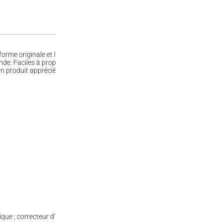
rme originale et leur goût marqué. Leur aspect distinctif attire immédiate
. Faciles à proposer lors d’événements ou à intégrer dans un assortime
n produit apprécié pour varier les plaisirs et apporter une touche de fanta
ctique ; correcteur d’acidité : citrates de calcium ; aliments colorants (cassi