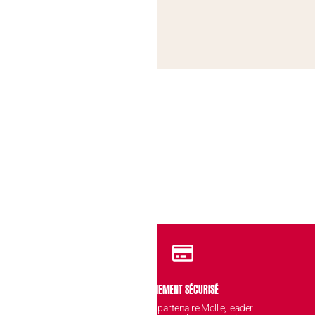
IDENTIALITÉ
PAIEMENT SÉCURISÉ
 sont protégées et
Avec notre partenaire Mollie, leader