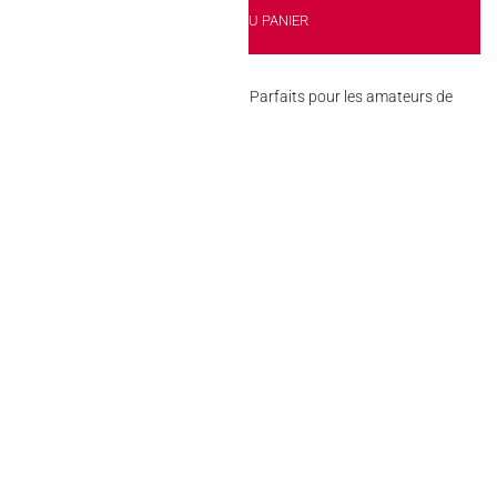
AJOUTER AU PANIER
bonbons acidulés à l’aspect ludique. Parfaits pour les amateurs de
ensations sucrées et acidulées.
kout