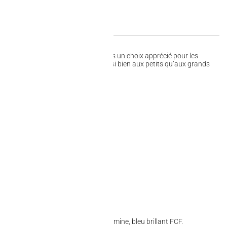
ment l’œil, faisant de ces confiseries un choix apprécié pour les
nt de bonbons, ils conviennent aussi bien aux petits qu’aux grands
isie à toute occasion.
s, carotte) ; arômes ; colorants : curcumine, bleu brillant FCF.