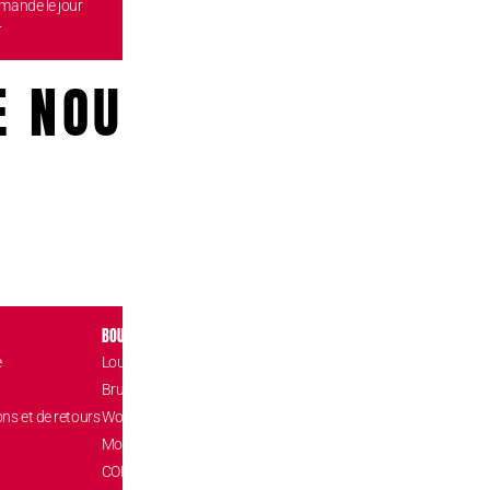
mande le jour
gratuitement dans l'une de nos
reste
.
boutiques.
E NOUS!
BOUTIQUES
CONTACT
e
Louvain-la-Neuve Esplanade
Place de l’Accuei
1348 Louvain-l
Brussels The Mint
hello@confizz.b
ons et de retours
Woluwé Shopping Center
+32 (0) 10 45 9
Mons Les Grands Prés
CONFIZZ Card