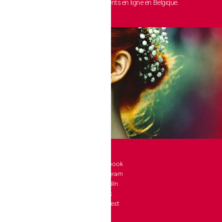
nt chez nous.
des paiements en ligne en Belgique.
SOCIAL
l 10 bte 90
Facebook
Instagram
a-Neuve
LinkedIn
e
TikTok
4 24
Pinterest