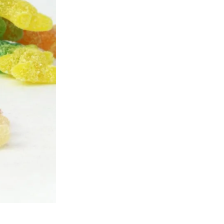
Les Sour Centipèdes sont des 
confiseries originales et de s
🔒 Safe & Secure Chec
Ajouter à la liste d'Envies
SANS GLUTEN