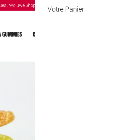
ues :
Woluwé Shopping Center
|
Louvain-la-Neuve Esplanande
|
The Mint 
Votre Panier
 GUMMIES
CHOCOLAT DUBAI
MOCHI
BOISSONS
Sour Centipèd
2,50
€
–
22,00
100 gr.
Poids