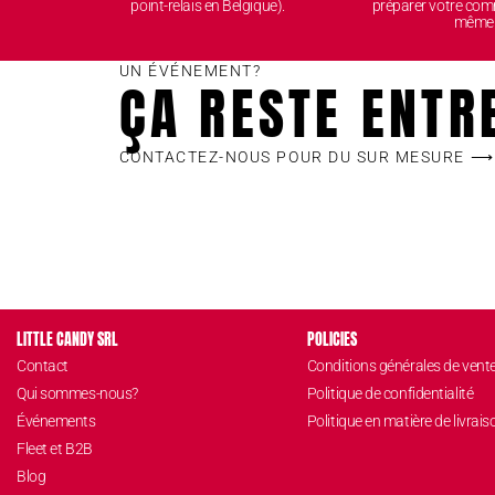
point-relais en Belgique).
préparer votre com
même
UN ÉVÉNEMENT?
ÇA RESTE ENTR
CONTACTEZ-NOUS POUR DU SUR MESURE ⟶
LITTLE CANDY SRL
POLICIES
Contact
Conditions générales de vent
Qui sommes-nous?
Politique de confidentialité
Événements
Politique en matière de livrais
Fleet et B2B
Blog