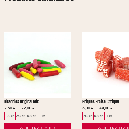
Hitschies Original Mix
Briques Fraise Citrique
2,50
€
–
22,00
€
6,00
€
–
49,00
€
100 gr.
250 gr.
500 gr.
1 kg
250 gr.
500 gr.
1 kg
AJOUTER AU PANIER
AJOUTER AU PANI