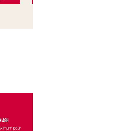
N 48H
VISITEZ NOS BOUTIQUES
CONF
maximum pour
Venez retirez vos commandes
Vos données