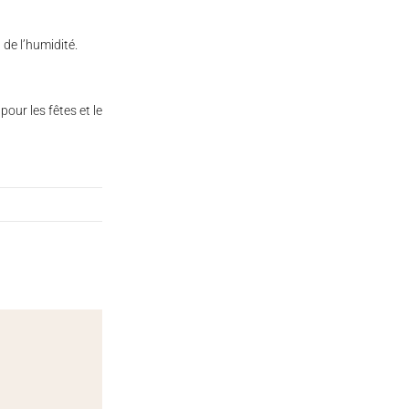
t de l’humidité.
 pour les fêtes et les moments de partage.
100 gr., 250 gr., 500 gr., 1 kg
Sans Gluten
Trolli