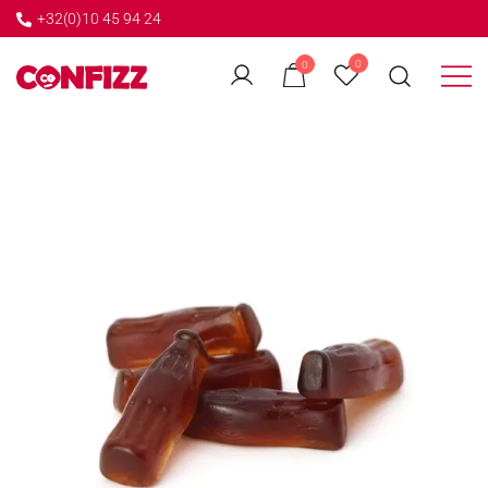
+32(0)10 45 94 24
←
0
0
GO BACK
Créateur de souvenirs
CONFIZZ