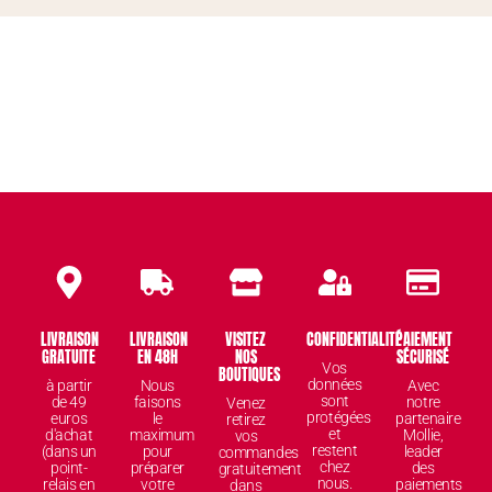
LIVRAISON
LIVRAISON
VISITEZ
CONFIDENTIALITÉ
PAIEMENT
GRATUITE
EN 48H
NOS
SÉCURISÉ
Vos
BOUTIQUES
données
à partir
Nous
Avec
sont
de 49
faisons
notre
Venez
protégées
euros
le
partenaire
retirez
et
d'achat
maximum
Mollie,
vos
restent
(dans un
pour
leader
commandes
chez
point-
préparer
des
gratuitement
nous.
relais en
votre
paiements
dans