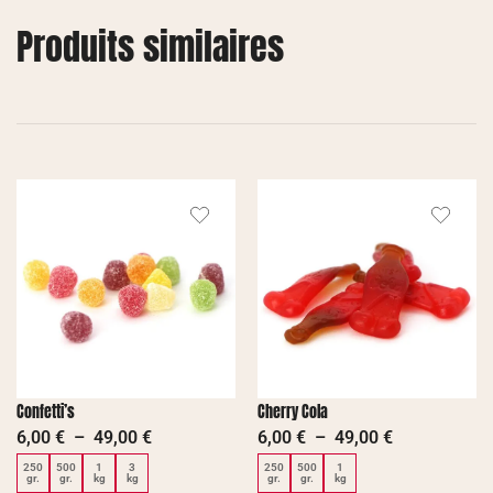
Produits similaires
Confetti’s
Cherry Cola
6,00
€
–
49,00
€
6,00
€
–
49,00
€
250
500
1
3
250
500
1
gr.
gr.
kg
kg
gr.
gr.
kg