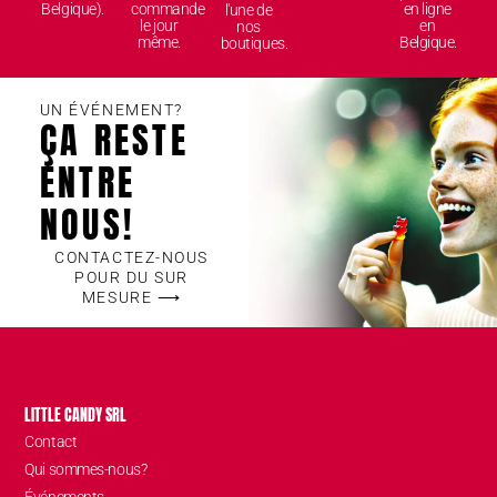
Belgique).
commande
en ligne
l'une de
le jour
en
nos
même.
Belgique.
boutiques.
UN ÉVÉNEMENT?
ÇA RESTE
ENTRE
NOUS!
CONTACTEZ-NOUS
POUR DU SUR
MESURE ⟶
LITTLE CANDY SRL
Contact
Qui sommes-nous?