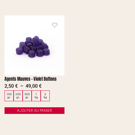
Agents Mauves – Violet Buttons
2,50
€
–
49,00
€
100
250
500
1
3
gr.
gr.
gr.
kg
kg
AJOUTER AU PANIER