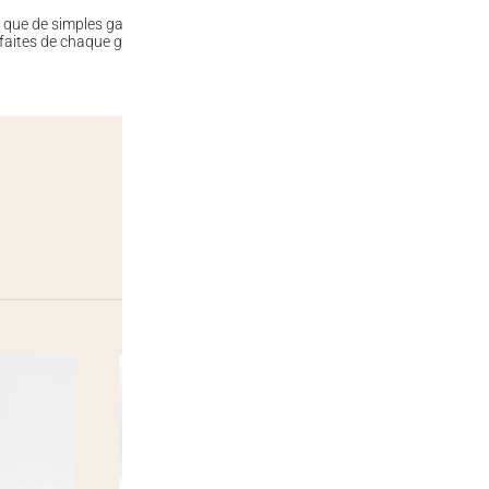
que de simples garnitures pour boissons. Elles représentent une explosio
et faites de chaque gorgée de bubble tea un moment de plaisir exquis !
-11%