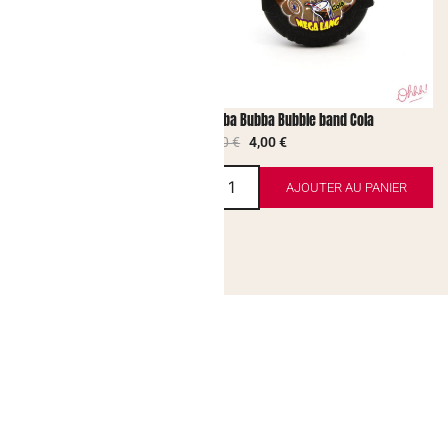
 Bubble band Fancy Fruit
Hubba Bubba Bubble band Cola
00
€
4,50
€
4,00
€
AJOUTER AU PANIER
AJOUTER AU PANIER