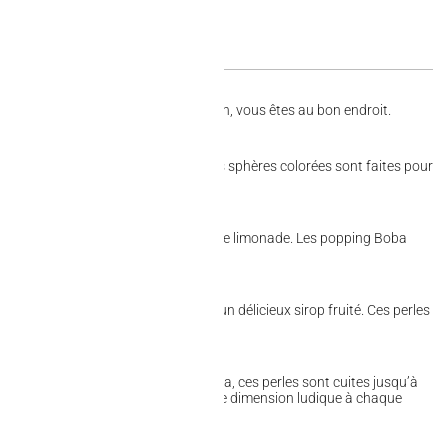
 ces petites perles qui font sensation, vous êtes au bon endroit.
n bouche à chaque bouchée. Ces petites sphères colorées sont faites pour
 thé glacé, d’un smoothie ou même d’une limonade. Les popping Boba
 enveloppe gélifiée renfermant un délicieux sirop fruité. Ces perles
urs.
Taïwan. Fabriquées à partir de tapioca, ces perles sont cuites jusqu’à
elles elles sont plongées, ajoutant une dimension ludique à chaque