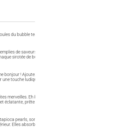
les du bubble tea ! Si vous êtes curieux de savoir ce qui se cache derrière
remplies de saveurs fruitées éclatantes à l’intérieur, prêtes à exploser e
haque sirotée de bubble tea.
 bonjour ! Ajoutez-les dans votre boisson préférée, qu’il s’agisse d’un
 une touche ludique à votre dégustation.
merveilles. Eh bien, les popping Boba sont généralement composées d’une
et éclatante, prêtes à exploser en bouche et libérer une explosion de save
apioca pearls, sont les stars incontestées de cette boisson originaire de 
ntérieur. Elles absorbent parfaitement les saveurs des boissons dans lesqu