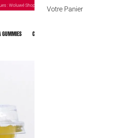
ues :
Woluwé Shopping Center
|
Louvain-la-Neuve Esplanande
|
The Mint 
Votre Panier
 GUMMIES
CHOCOLAT DUBAI
MOCHI
BOISSONS
Bubble Tea Pe
5,90
€
Rupture de stock
Bienvenue dans le monde color
êtes curieux de savoir ce qui 
endroit.
🔒 Safe & Secure Chec