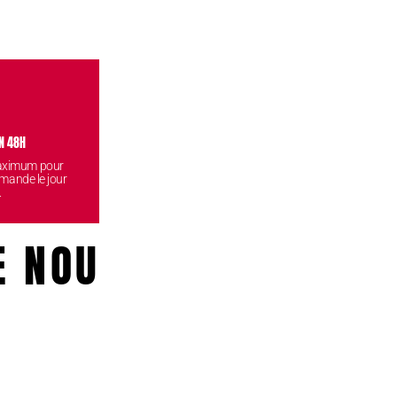
N 48H
VISITEZ NOS BOUTIQUES
CONF
maximum pour
Venez retirez vos commandes
Vos données
mande le jour
gratuitement dans l'une de nos
reste
.
boutiques.
E NOUS!