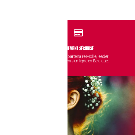
IDENTIALITÉ
PAIEMENT SÉCURISÉ
 sont protégées et
Avec notre partenaire Mollie, leader
nt chez nous.
des paiements en ligne en Belgique.