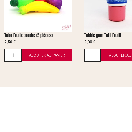
Tubo Fruits poudre (5 pièces)
Tubble gum Tutti Frutti
2,50
€
2,00
€
AJOUTER AU PANIER
AJOUTER AU 