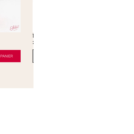
Tubble gum Cherry
Hubba Bubba
2,00
€
4,50
€
4,
PANIER
AJOUTER AU PANIER