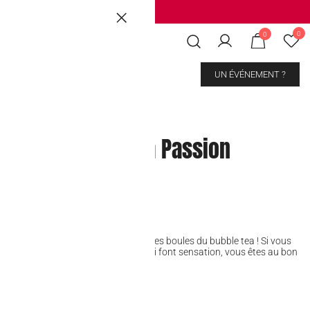
Brussels
|
Mons Les Grands Prés
0
0
CONTACT
UN ÉVÉNEMENT ?
rles Popping Boba Passion
é et pétillant des popping Boba et des boules du bubble tea ! Si vous
se cache derrière ces petites perles qui font sensation, vous êtes au bon
kout