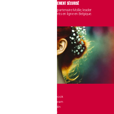
IDENTIALITÉ
PAIEMENT SÉCURISÉ
 sont protégées et
Avec notre partenaire Mollie, leader
nt chez nous.
des paiements en ligne en Belgique.
SOCIAL
l 10 bte 90
Facebook
Instagram
a-Neuve
LinkedIn
e
TikTok