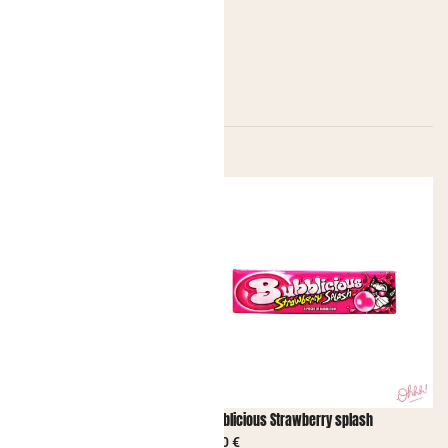
 Crazy Dips Strawberry
Bubblicious Strawberry splash
2,00
€