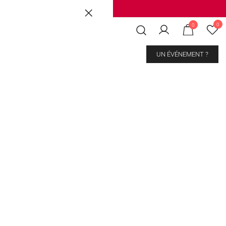
Brussels
|
Mons Les Grands Prés
0
0
CONTACT
UN ÉVÉNEMENT ?
 USA
kout