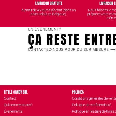
LIVRAISON GRATUITE
LIVRAISON E
à partir de 49 euros d'achat (dans un
Nous faisons le 
point-relais en Belgique).
préparer votre com
même
UN ÉVÉNEMENT?
ÇA RESTE ENTR
CONTACTEZ-NOUS POUR DU SUR MESURE ⟶
LITTLE CANDY SRL
POLICIES
Contact
Conditions générales de vent
Qui sommes-nous?
Politique de confidentialité
Événements
Politique en matière de livrais