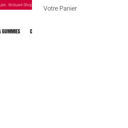
ues :
Woluwé Shopping Center
|
Louvain-la-Neuve Esplanande
|
The Mint 
Votre Panier
 GUMMIES
CHOCOLAT DUBAI
MOCHI
BOISSONS
Canne à sucre
1,50
€
Rupture de stock
🔒 Safe & Secure Chec
Ajouter à la liste d'Envies