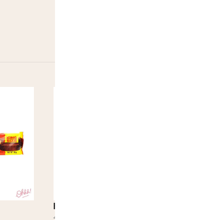
-11%
Hubba Bubba Bubble band Cola
Chupa Chups
4,50
€
4,00
€
2,00
€