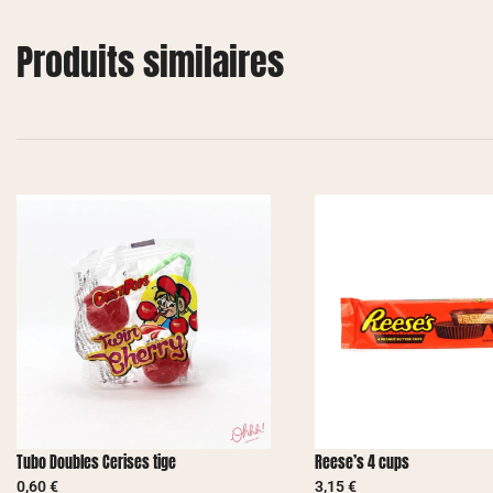
Produits similaires
Tubo Doubles Cerises tige
Reese’s 4 cups
0,60
€
3,15
€