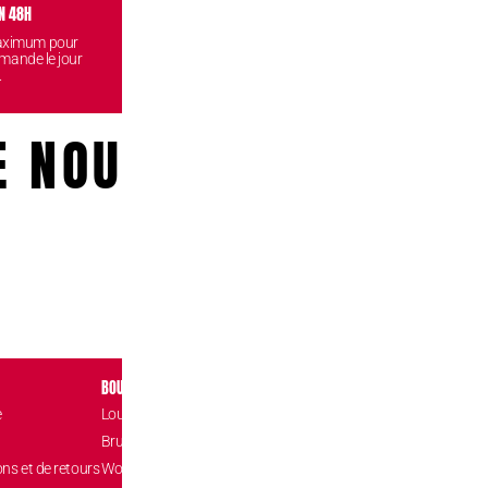
N 48H
VISITEZ NOS BOUTIQUES
CONF
maximum pour
Venez retirez vos commandes
Vos données
mande le jour
gratuitement dans l'une de nos
reste
.
boutiques.
E NOUS!
BOUTIQUES
CONTACT
e
Louvain-la-Neuve Esplanade
Place de l’Accuei
1348 Louvain-l
Brussels The Mint
hello@confizz.b
ons et de retours
Woluwé Shopping Center