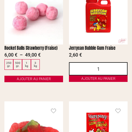
Rocket Balls Strawberry (Fraise)
Jerrycan Bubble Gum Fraise
6,00
€
–
49,00
€
2,60
€
250
500
1
3
gr.
gr.
kg
kg
AJOUTER AU PANIER
AJOUTER AU PANIER