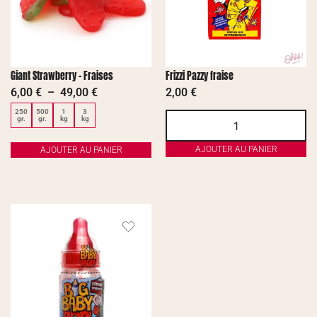
Giant Strawberry – Fraises
Frizzi Pazzy fraise
6,00
€
–
49,00
€
2,00
€
250
500
1
3
gr.
gr.
kg
kg
AJOUTER AU PANIER
AJOUTER AU PANIER