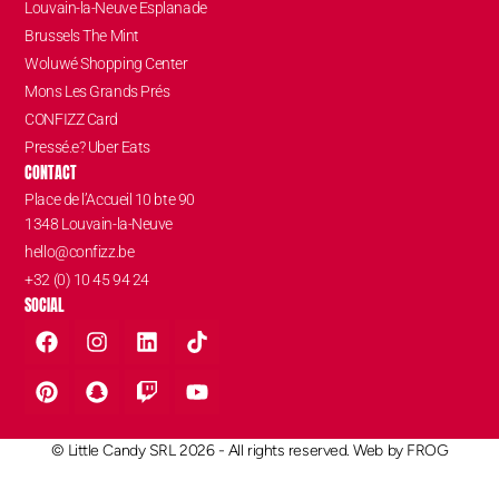
Louvain-la-Neuve Esplanade
Brussels The Mint
Woluwé Shopping Center
Mons Les Grands Prés
CONFIZZ Card
Pressé.e? Uber Eats
CONTACT
Place de l’Accueil 10 bte 90
1348 Louvain-la-Neuve
hello@confizz.be
+32 (0) 10 45 94 24
SOCIAL
© Little Candy SRL 2026 - All rights reserved. Web by
FROG