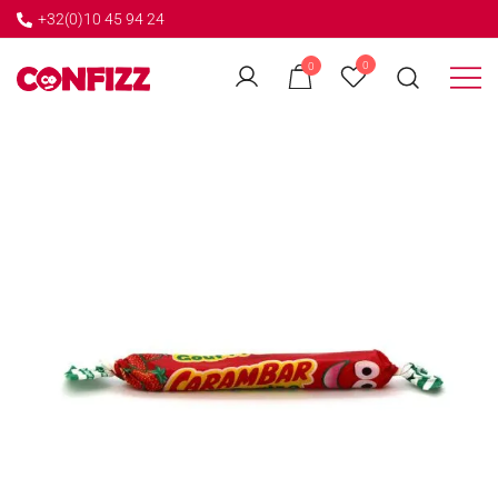
+32(0)10 45 94 24
←
0
0
GO BACK
Créateur de souvenirs
CONFIZZ