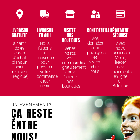
LIVRAISON
LIVRAISON
VISITEZ
CONFIDENTIALITÉ
PAIEMENT
GRATUITE
EN 48H
NOS
SÉCURISÉ
Vos
BOUTIQUES
données
à partir
Nous
Avec
sont
de 49
faisons
notre
Venez
protégées
euros
le
partenaire
retirez
et
d'achat
maximum
Mollie,
vos
restent
(dans un
pour
leader
commandes
chez
point-
préparer
des
gratuitement
nous.
relais en
votre
paiements
dans
Belgique).
commande
en ligne
l'une de
le jour
en
nos
même.
Belgique.
boutiques.
UN ÉVÉNEMENT?
ÇA RESTE
ENTRE
NOUS!