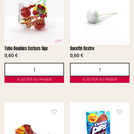
Tubo Doubles Cerises tige
Sucette Dextro
0,60
€
0,60
€
AJOUTER AU PANIER
AJOUTER AU PANIER