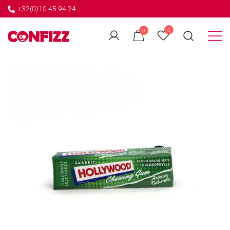
+32(0)10 45 94 24
←
0
0
GO BACK
Créateur de souvenirs
CONFIZZ