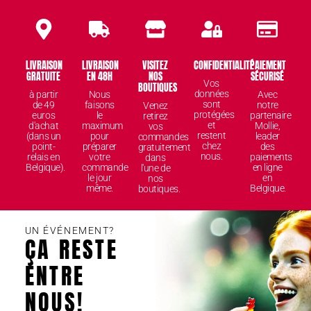
LIVRAISON
LIVRAISON
VISITEZ
CONFIDENTIALITÉ
PAIEMENT
GRATUITE
EN 48H
NOS
SÉCURISÉ
Vos
BOUTIQUES
données
à partir
Nous
Avec
sont
de 49
faisons
notre
Venez
protégées
euros
le
partenaire
retirez
et
d'achat
maximum
Mollie,
vos
restent
(dans un
pour
leader
commandes
chez
point-
préparer
des
gratuitement
nous.
relais en
votre
paiements
dans
Belgique).
commande
en ligne
l'une de
le jour
en
nos
même.
Belgique.
boutiques.
UN ÉVÉNEMENT?
ÇA RESTE
ENTRE
NOUS!