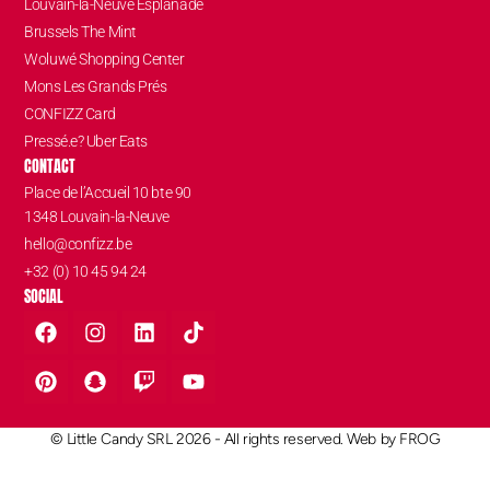
Louvain-la-Neuve Esplanade
Brussels The Mint
Woluwé Shopping Center
Mons Les Grands Prés
CONFIZZ Card
Pressé.e? Uber Eats
CONTACT
Place de l’Accueil 10 bte 90
1348 Louvain-la-Neuve
hello@confizz.be
+32 (0) 10 45 94 24
SOCIAL
© Little Candy SRL 2026 - All rights reserved. Web by
FROG