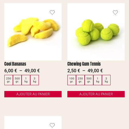
Cool Bananas
Chewing Gum Tennis
6,00
€
–
49,00
€
2,50
€
–
49,00
€
250
500
1
3
100
250
500
1
3
gr.
gr.
kg
kg
gr.
gr.
gr.
kg
kg
AJOUTER AU PANIER
AJOUTER AU PANIER