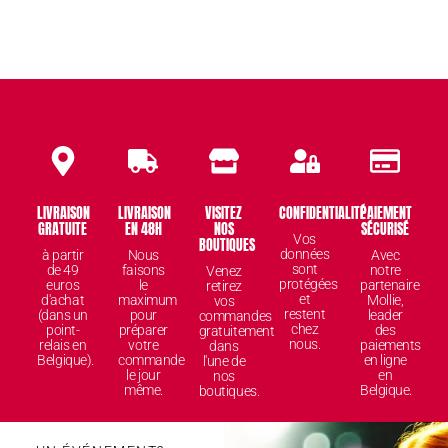
LIVRAISON
LIVRAISON
VISITEZ
CONFIDENTIALITÉ
PAIEMENT
GRATUITE
EN 48H
NOS
SÉCURISÉ
Vos
BOUTIQUES
données
à partir
Nous
Avec
sont
de 49
faisons
notre
Venez
protégées
euros
le
partenaire
retirez
et
d'achat
maximum
Mollie,
vos
restent
(dans un
pour
leader
commandes
chez
point-
préparer
des
gratuitement
nous.
relais en
votre
paiements
dans
Belgique).
commande
en ligne
l'une de
le jour
en
nos
même.
Belgique.
boutiques.