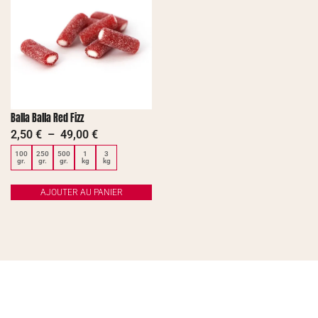
Balla Balla Red Fizz
2,50
€
–
49,00
€
100
250
500
1
3
gr.
gr.
gr.
kg
kg
AJOUTER AU PANIER