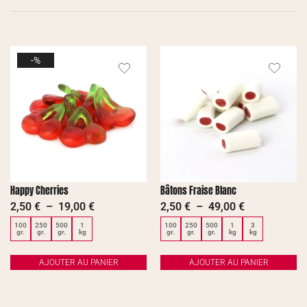
-%
Happy Cherries
Bâtons Fraise Blanc
2,50
€
–
19,00
€
2,50
€
–
49,00
€
100
250
500
1
100
250
500
1
3
gr.
gr.
gr.
kg
gr.
gr.
gr.
kg
kg
AJOUTER AU PANIER
AJOUTER AU PANIER