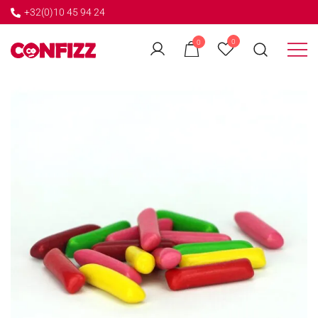
+32(0)10 45 94 24
←
0
0
GO BACK
Créateur de souvenirs
CONFIZZ