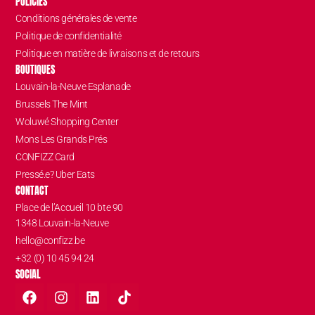
POLICIES
Conditions générales de vente
Politique de confidentialité
Politique en matière de livraisons et de retours
BOUTIQUES
Louvain-la-Neuve Esplanade
Brussels The Mint
Woluwé Shopping Center
Mons Les Grands Prés
CONFIZZ Card
Pressé.e? Uber Eats
CONTACT
Place de l’Accueil 10 bte 90
1348 Louvain-la-Neuve
hello@confizz.be
+32 (0) 10 45 94 24
SOCIAL