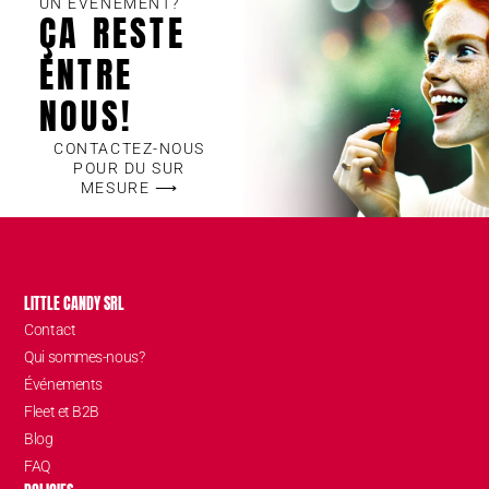
UN ÉVÉNEMENT?
ÇA RESTE
ENTRE
NOUS!
CONTACTEZ-NOUS
POUR DU SUR
MESURE ⟶
LITTLE CANDY SRL
Contact
Qui sommes-nous?
Événements
Fleet et B2B
Blog
FAQ