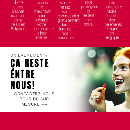
sont
de 49
faisons
notre
Venez
protégées
euros
le
partenaire
retirez
et
d'achat
maximum
Mollie,
vos
restent
(dans un
pour
leader
commandes
chez
point-
préparer
des
gratuitement
nous.
relais en
votre
paiements
dans
Belgique).
commande
en ligne
l'une de
le jour
en
nos
même.
Belgique.
boutiques.
UN ÉVÉNEMENT?
ÇA RESTE
ENTRE
NOUS!
CONTACTEZ-NOUS
POUR DU SUR
MESURE ⟶