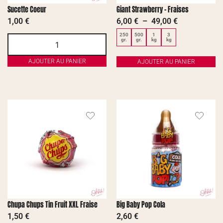
Sucette Coeur
Giant Strawberry – Fraises
1,00
€
6,00
€
–
49,00
€
250
500
1
3
gr.
gr.
kg
kg
AJOUTER AU PANIER
AJOUTER AU PANIER
Chupa Chups Tin Fruit XXL Fraise
Big Baby Pop Cola
1,50
€
2,60
€