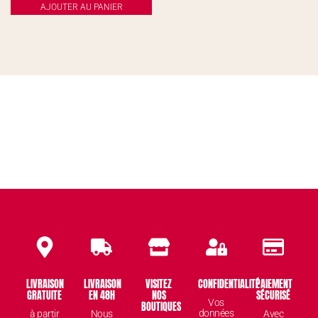
AJOUTER AU PANIER
LIVRAISON
LIVRAISON
VISITEZ
CONFIDENTIALITÉ
PAIEMENT
GRATUITE
EN 48H
NOS
SÉCURISÉ
Vos
BOUTIQUES
données
à partir
Nous
Avec