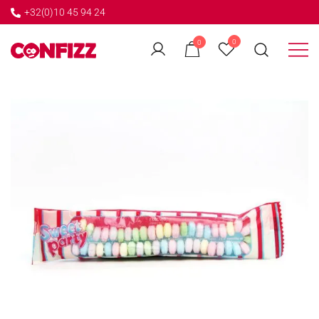
+32(0)10 45 94 24
←
0
0
GO BACK
Créateur de souvenirs
CONFIZZ