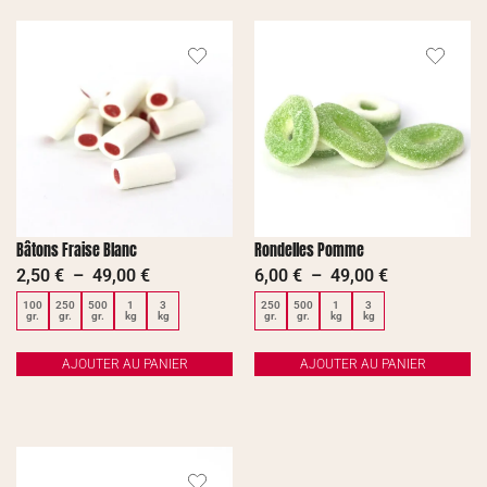
Bâtons Fraise Blanc
Rondelles Pomme
2,50
€
–
49,00
€
6,00
€
–
49,00
€
100
250
500
1
3
250
500
1
3
gr.
gr.
gr.
kg
kg
gr.
gr.
kg
kg
AJOUTER AU PANIER
AJOUTER AU PANIER