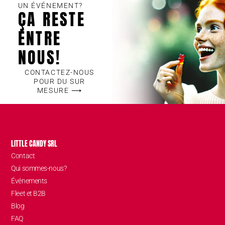
UN ÉVÉNEMENT?
ÇA RESTE
ENTRE
NOUS!
CONTACTEZ-NOUS
POUR DU SUR
MESURE ⟶
LITTLE CANDY SRL
Contact
Qui sommes-nous?
Événements
Fleet et B2B
Blog
FAQ