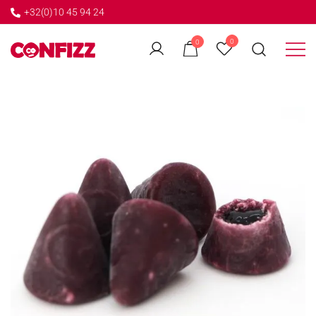
+32(0)10 45 94 24
←
0
0
GO BACK
Créateur de souvenirs
CONFIZZ