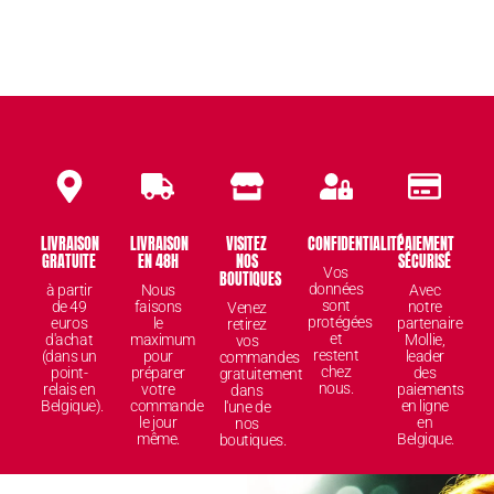
LIVRAISON
LIVRAISON
VISITEZ
CONFIDENTIALITÉ
PAIEMENT
GRATUITE
EN 48H
NOS
SÉCURISÉ
Vos
BOUTIQUES
données
à partir
Nous
Avec
sont
de 49
faisons
notre
Venez
protégées
euros
le
partenaire
retirez
et
d'achat
maximum
Mollie,
vos
restent
(dans un
pour
leader
commandes
chez
point-
préparer
des
gratuitement
nous.
relais en
votre
paiements
dans
Belgique).
commande
en ligne
l'une de
le jour
en
nos
même.
Belgique.
boutiques.