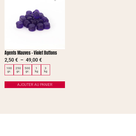
Agents Mauves – Violet Buttons
2,50
€
–
49,00
€
100
250
500
1
3
gr.
gr.
gr.
kg
kg
AJOUTER AU PANIER