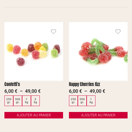
Confetti’s
Happy Cherries fizz
6,00
€
–
49,00
€
6,00
€
–
49,00
€
250
500
1
3
250
500
1
gr.
gr.
kg
kg
gr.
gr.
kg
AJOUTER AU PANIER
AJOUTER AU PANIER