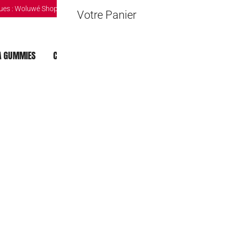
ues :
Woluwé Shopping Center
|
Louvain-la-Neuve Esplanande
|
The Mint 
Votre Panier
 GUMMIES
CHOCOLAT DUBAI
MOCHI
BOISSONS
Jawbreaker 4 
1,00
€
🔒 Safe & Secure Chec