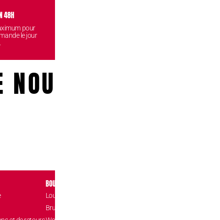
N 48H
VISITEZ NOS BOUTIQUES
CONF
maximum pour
Venez retirez vos commandes
Vos données
mande le jour
gratuitement dans l'une de nos
reste
.
boutiques.
E NOUS!
BOUTIQUES
CONTACT
e
Louvain-la-Neuve Esplanade
Place de l’Accuei
1348 Louvain-l
Brussels The Mint
hello@confizz.b
ons et de retours
Woluwé Shopping Center