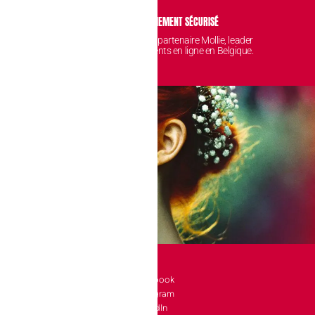
IDENTIALITÉ
PAIEMENT SÉCURISÉ
 sont protégées et
Avec notre partenaire Mollie, leader
nt chez nous.
des paiements en ligne en Belgique.
SOCIAL
l 10 bte 90
Facebook
Instagram
a-Neuve
LinkedIn
e