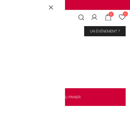
Brussels
|
Mons Les Grands Prés
0
0
CONTACT
UN ÉVÉNEMENT ?
Balls Watermelon
AJOUTER AU PANIER
kout