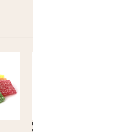
Chupa Chups Tin Fruit Cerise
Chupa Chups
0,60
€
2,00
€