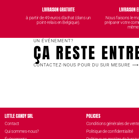
LIVRAISON GRATUITE
LIVRAISON E
à partir de 49 euros d'achat (dans un
Nous faisons le 
point-relais en Belgique).
préparer votre com
même
UN ÉVÉNEMENT?
ÇA RESTE ENTR
CONTACTEZ-NOUS POUR DU SUR MESURE ⟶
LITTLE CANDY SRL
POLICIES
Contact
Conditions générales de vent
Qui sommes-nous?
Politique de confidentialité
Événements
Politique en matière de livrais