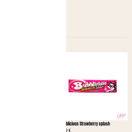
 Crazy Dips Cola
Bubblicious Strawberry splash
2,00
€