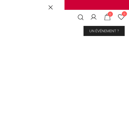
Brussels
|
Mons Les Grands Prés
0
0
CONTACT
UN ÉVÉNEMENT ?
Milk
kout