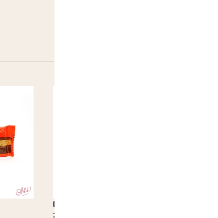
Chupa Chups Crazy Dips Cola
2,00
€