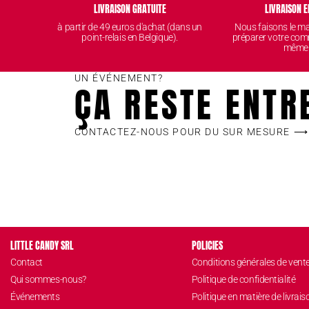
LIVRAISON GRATUITE
LIVRAISON E
à partir de 49 euros d'achat (dans un
Nous faisons le 
point-relais en Belgique).
préparer votre com
même
UN ÉVÉNEMENT?
ÇA RESTE ENTR
CONTACTEZ-NOUS POUR DU SUR MESURE ⟶
LITTLE CANDY SRL
POLICIES
Contact
Conditions générales de vent
Qui sommes-nous?
Politique de confidentialité
Événements
Politique en matière de livrais