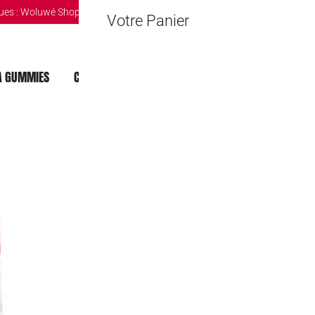
ues :
Woluwé Shopping Center
|
Louvain-la-Neuve Esplanande
|
The Mint 
Votre Panier
 GUMMIES
CHOCOLAT DUBAI
MOCHI
BOISSONS
Mochi – Taro 
5,90
€
Rupture de stock
🔒 Safe & Secure Chec
Ajouter à la liste d'Envies