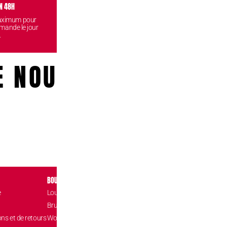
N 48H
VISITEZ NOS BOUTIQUES
CONF
maximum pour
Venez retirez vos commandes
Vos données
mande le jour
gratuitement dans l'une de nos
reste
.
boutiques.
E NOUS!
BOUTIQUES
CONTACT
e
Louvain-la-Neuve Esplanade
Place de l’Accuei
1348 Louvain-l
Brussels The Mint
hello@confizz.b
ons et de retours
Woluwé Shopping Center