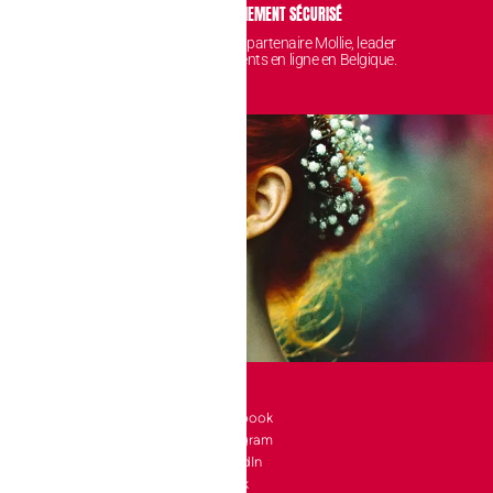
IDENTIALITÉ
PAIEMENT SÉCURISÉ
 sont protégées et
Avec notre partenaire Mollie, leader
nt chez nous.
des paiements en ligne en Belgique.
SOCIAL
l 10 bte 90
Facebook
Instagram
a-Neuve
LinkedIn
e
TikTok