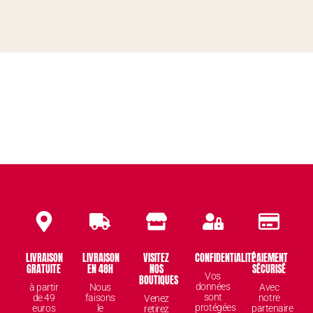
LIVRAISON
LIVRAISON
VISITEZ
CONFIDENTIALITÉ
PAIEMENT
GRATUITE
EN 48H
NOS
SÉCURISÉ
Vos
BOUTIQUES
données
à partir
Nous
Avec
sont
de 49
faisons
notre
Venez
protégées
euros
le
partenaire
retirez