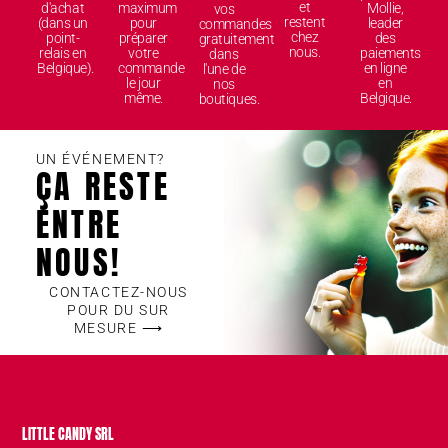
et
d'achat
maximum
Mollie,
vos
restent
(dans un
pour
leader
commandes
chez
point-
préparer
des
gratuitement
nous.
relais en
votre
paiements
dans
Belgique).
commande
en ligne
l'une de
le jour
en
nos
même.
Belgique.
boutiques.
UN ÉVÉNEMENT?
ÇA RESTE
ENTRE
NOUS!
CONTACTEZ-NOUS
POUR DU SUR
MESURE ⟶
LITTLE CANDY SRL