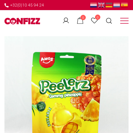
+32(0)10 45 94 24
←
0
0
GO BACK
Créateur de souvenirs
CONFIZZ