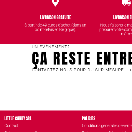
LIVRAISON GRATUITE
LIVRAISON E
à partir de 49 euros d'achat (dans un
Nous faisons le 
point-relais en Belgique).
préparer votre com
même
UN ÉVÉNEMENT?
ÇA RESTE ENTR
CONTACTEZ-NOUS POUR DU SUR MESURE ⟶
LITTLE CANDY SRL
POLICIES
Contact
Conditions générales de vent