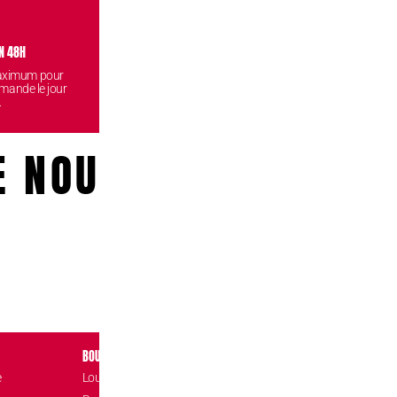
N 48H
VISITEZ NOS BOUTIQUES
CONF
maximum pour
Venez retirez vos commandes
Vos données
mande le jour
gratuitement dans l'une de nos
reste
.
boutiques.
E NOUS!
BOUTIQUES
CONTACT
e
Louvain-la-Neuve Esplanade
Place de l’Accuei