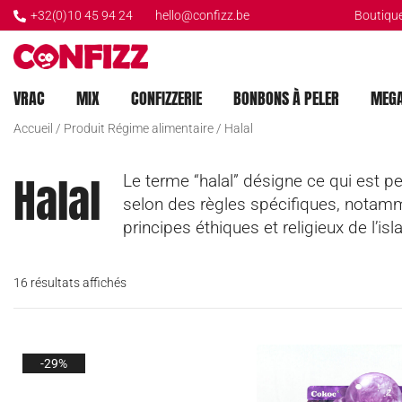
+32(0)10 45 94 24
hello@confizz.be
Boutique
Créateur de souvenirs
CONFIZZ
VRAC
MIX
CONFIZZERIE
BONBONS À PELER
MEGA
Accueil
/ Produit Régime alimentaire / Halal
Halal
Le terme “halal” désigne ce qui est pe
selon des règles spécifiques, notamme
principes éthiques et religieux de l’i
16 résultats affichés
-29%