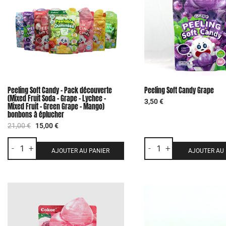
Peeling Soft Candy – Pack découverte
Peeling Soft Candy Grape
(Mixed Fruit Soda – Grape – Lychee –
3,50
€
Mixed Fruit – Green Grape – Mango)
bonbons à éplucher
21,00
€
15,00
€
-
+
-
+
AJOUTER AU PANIER
AJOUTER AU 