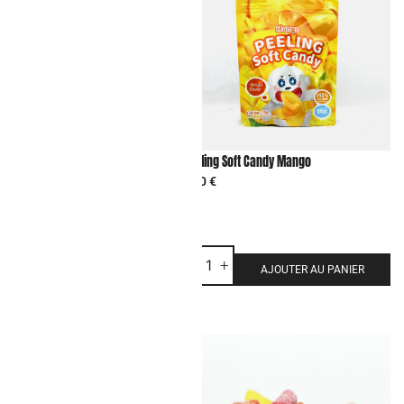
t Candy Lychee
Peeling Soft Candy Mango
3,50
€
-
+
AJOUTER AU PANIER
AJOUTER AU PANIER