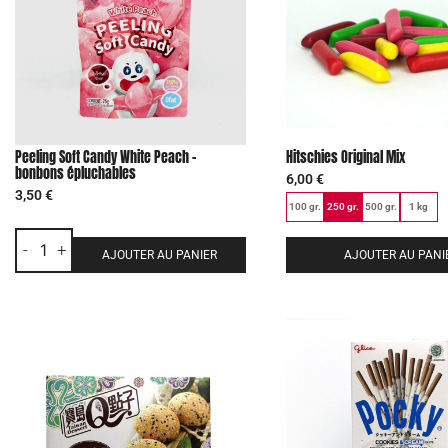
Peeling Soft Candy White Peach –
Hitschies Original Mix
bonbons épluchables
6,00
€
3,50
€
100 gr.
250 gr.
500 gr.
1 kg
-
+
AJOUTER AU PANIER
AJOUTER AU PANI