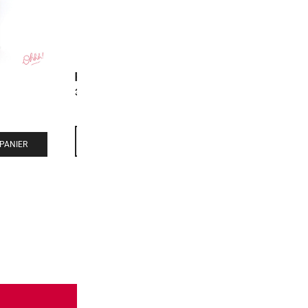
Pocky Matcha Thé Vert
Pocky Straw
3,50
€
3,50
€
-
+
-
+
PANIER
AJOUTER AU PANIER