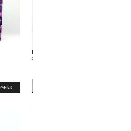
Peeling Soft Candy Green Grape
Peeling Sof
3,50
€
3,50
€
-
+
-
+
PANIER
AJOUTER AU PANIER