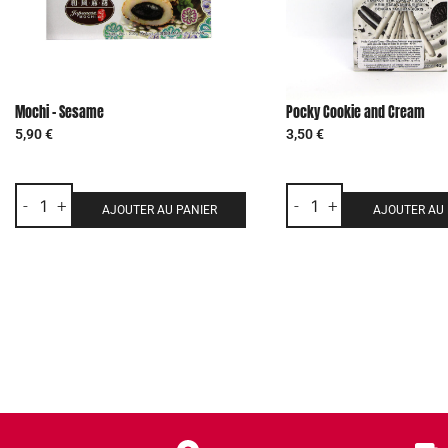
Mochi – Sesame
Pocky Cookie and Cream
5,90
€
3,50
€
-
+
-
+
AJOUTER AU PANIER
AJOUTER AU 