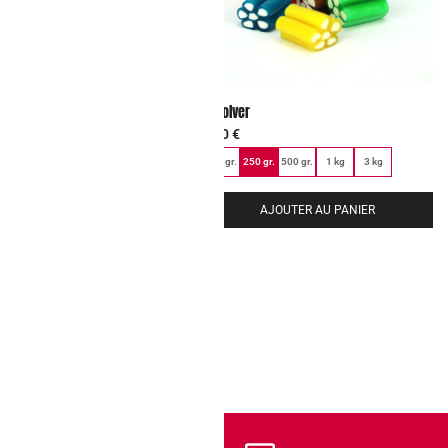
berry
Revolver
6,00
€
100 gr.
250 gr.
500 gr.
1 kg
3 kg
AJOUTER AU PANIER
AJOUTER AU PANIER