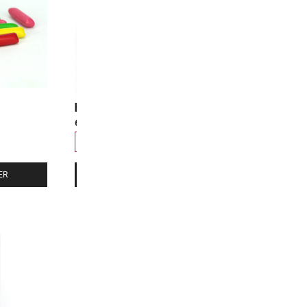
Hitschies Sour Blue
Hitschies Be
6,00
€
6,00
€
100 gr.
250 gr.
500 gr.
1 kg
100 gr.
250 gr
ER
AJOUTER AU PANIER
A