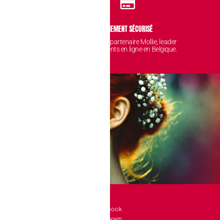
IDENTIALITÉ
PAIEMENT SÉCURISÉ
 sont protégées et
Avec notre partenaire Mollie, leader
nt chez nous.
des paiements en ligne en Belgique.
SOCIAL
l 10 bte 90
Facebook
Instagram