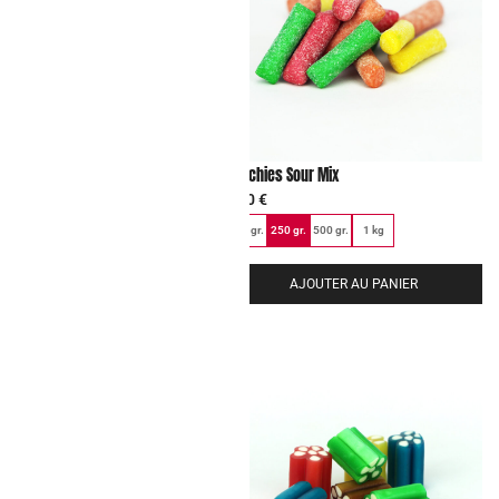
rry Mix
Hitschies Sour Mix
6,00
€
.
500 gr.
1 kg
100 gr.
250 gr.
500 gr.
1 kg
JOUTER AU PANIER
AJOUTER AU PANIER