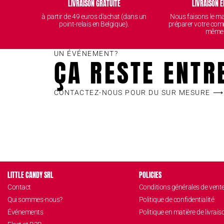
LIVRAISON GRATUITE
LIVRAISON E
à partir de 49 euros d'achat (dans un
Nous faisons le 
point-relais en Belgique).
préparer votre com
même
UN ÉVÉNEMENT?
ÇA RESTE ENTR
CONTACTEZ-NOUS POUR DU SUR MESURE ⟶
LITTLE CANDY SRL
POLICIES
Contact
Conditions générales de vent
Qui sommes-nous?
Politique de confidentialité
Événements
Politique en matière de livrais