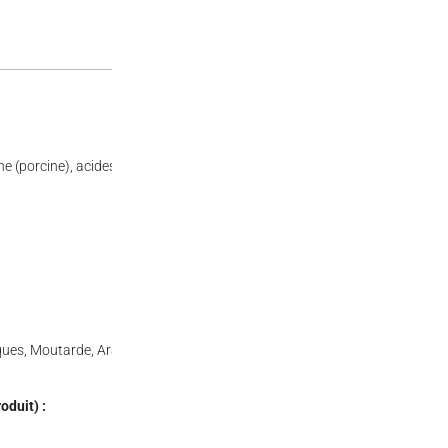
e (porcine), acides : E270, E296, E330, E350 ; arômes, concentré de spirul
sques, Moutarde, Arachides, Sésame, Soja, Fruits à coque
oduit) :