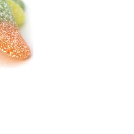
Les
Sour Brikets
offrent une e
enrobage légèrement piquant. 
des concentrés de spiruline, de
Parfaits pour les amateurs de f
acidité à chaque bouchée, offr
🔒 Safe & Secure Chec
Ajouter à la liste d'Envies