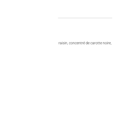
ine et carthame, concentré de jus de raisin, concentré de carotte noire,