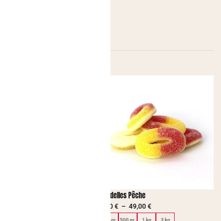
m Tennis
Rondelles Pêche
9,00
€
6,00
€
–
49,00
€
.
500 gr.
1 kg
3 kg
250 gr.
500 gr.
1 kg
3 kg