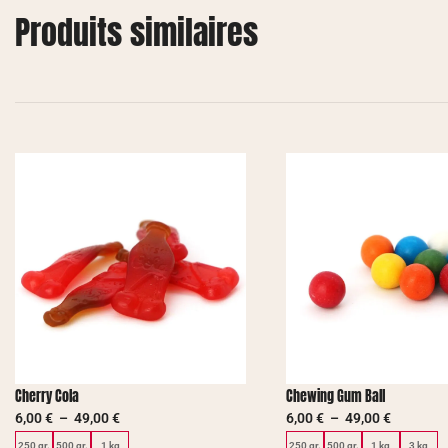
Produits similaires
Cherry Cola
Chewing Gum Ball
6,00
€
–
49,00
€
6,00
€
–
49,00
€
250 gr.
500 gr.
1 kg
250 gr.
500 gr.
1 kg
3 kg