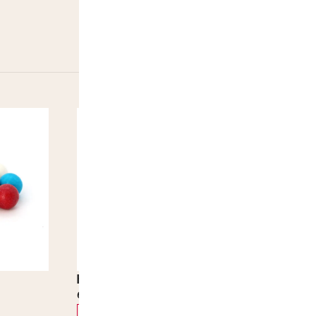
Happy Cherries fizz
Chewing Gu
6,00
€
–
49,00
€
2,50
€
–
4
250 gr.
500 gr.
1 kg
100 gr.
250 gr