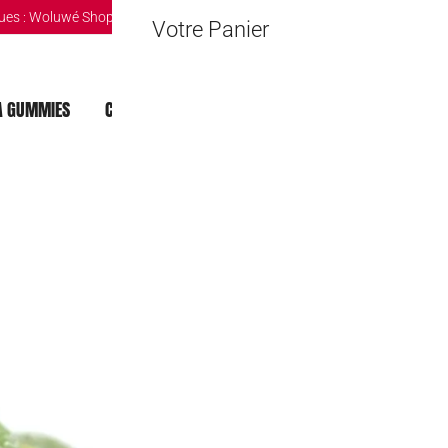
ues :
Woluwé Shopping Center
|
Louvain-la-Neuve Esplanande
|
The Mint 
Votre Panier
 GUMMIES
CHOCOLAT DUBAI
MOCHI
BOISSONS
Petites langu
6,00
€
–
49,00
250 gr.
Poids