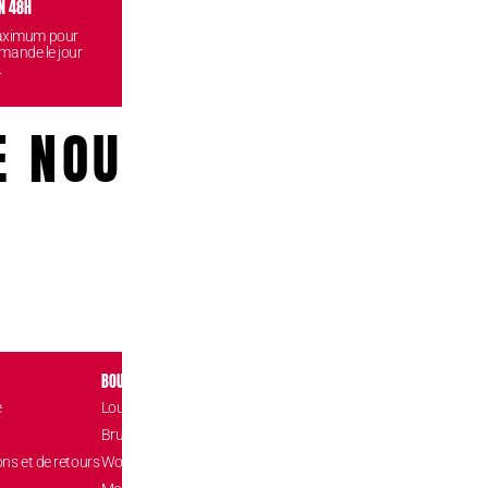
N 48H
VISITEZ NOS BOUTIQUES
CONF
maximum pour
Venez retirez vos commandes
Vos données
mande le jour
gratuitement dans l'une de nos
reste
.
boutiques.
E NOUS!
BOUTIQUES
CONTACT
e
Louvain-la-Neuve Esplanade
Place de l’Accuei
1348 Louvain-l
Brussels The Mint
hello@confizz.b
ons et de retours
Woluwé Shopping Center
+32 (0) 10 45 9