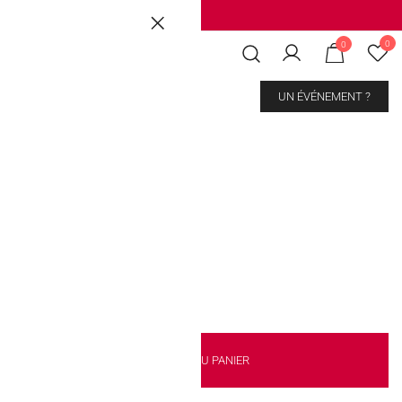
Brussels
|
Mons Les Grands Prés
0
0
CONTACT
UN ÉVÉNEMENT ?
es acidulées
€
500 gr.
1 kg
3 kg
AJOUTER AU PANIER