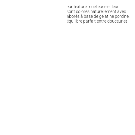
xplosion de saveurs acidulées avec leur texture moelleuse et leur
Ces bonbons gélifiés au goût fruité sont colorés naturellement avec
 carotte noire, et de raisin, et sont élaborés à base de gélatine porcine.
riandises acidulées, ils délivrent un équilibre parfait entre douceur et
ant un plaisir gourmand irrésistible.
kout