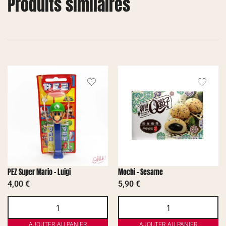
Produits similaires
PEZ Super Mario – Luigi
Mochi – Sesame
4,00
€
5,90
€
AJOUTER AU PANIER
AJOUTER AU PANIER