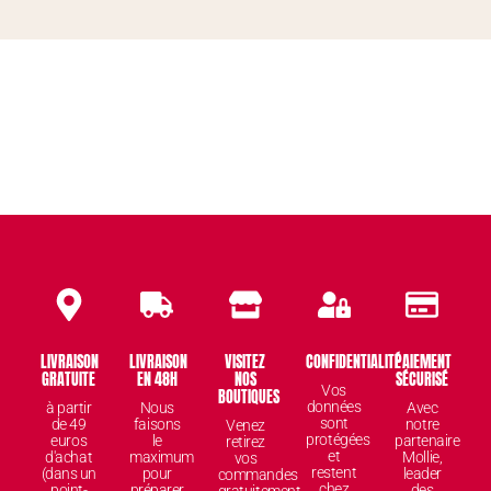
LIVRAISON
LIVRAISON
VISITEZ
CONFIDENTIALITÉ
PAIEMENT
GRATUITE
EN 48H
NOS
SÉCURISÉ
Vos
BOUTIQUES
données
à partir
Nous
Avec
sont
de 49
faisons
notre
Venez
protégées
euros
le
partenaire
retirez
et
d'achat
maximum
Mollie,
vos
restent
(dans un
pour
leader
commandes
chez
point-
préparer
des