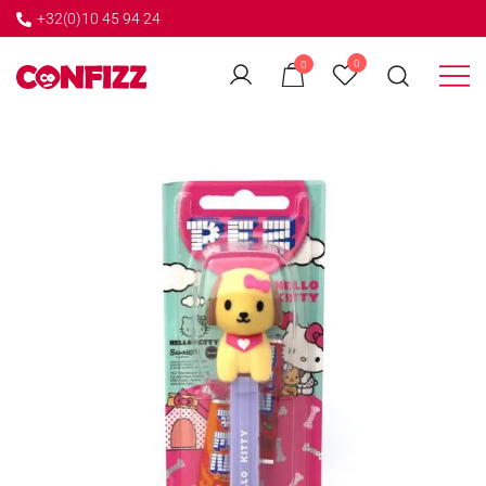
+32(0)10 45 94 24
←
0
0
GO BACK
Créateur de souvenirs
CONFIZZ