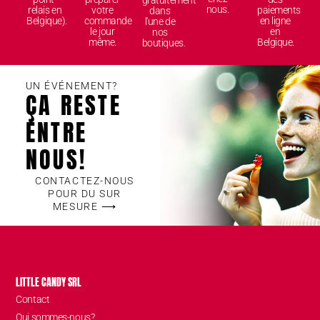
gratuitement
nous.
relais en
votre
paiements
dans
Belgique).
commande
en ligne
l'une de
le jour
en
nos
même.
Belgique.
boutiques.
UN ÉVÉNEMENT?
ÇA RESTE
ENTRE
NOUS!
CONTACTEZ-NOUS
POUR DU SUR
MESURE ⟶
LITTLE CANDY SRL
Contact
Qui sommes-nous?