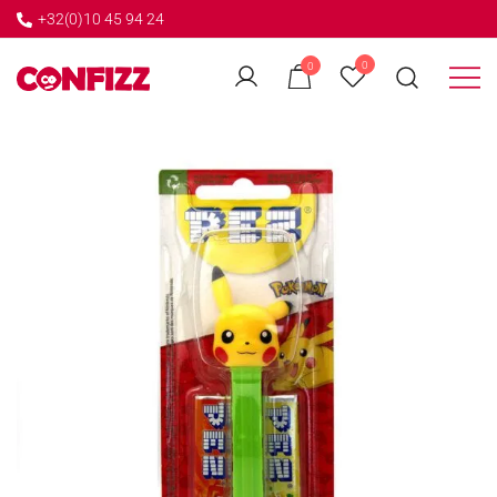
+32(0)10 45 94 24
←
0
0
GO BACK
Créateur de souvenirs
CONFIZZ