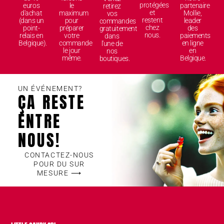
protégées
euros
le
partenaire
retirez
et
d'achat
maximum
Mollie,
vos
restent
(dans un
pour
leader
commandes
chez
point-
préparer
des
gratuitement
nous.
relais en
votre
paiements
dans
Belgique).
commande
en ligne
l'une de
le jour
en
nos
même.
Belgique.
boutiques.
UN ÉVÉNEMENT?
ÇA RESTE
ENTRE
NOUS!
CONTACTEZ-NOUS
POUR DU SUR
MESURE ⟶