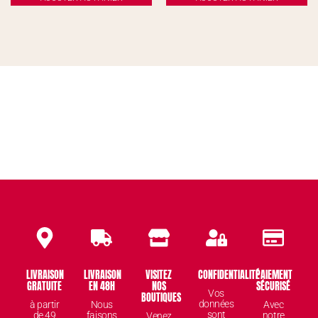
LIVRAISON
LIVRAISON
VISITEZ
CONFIDENTIALITÉ
PAIEMENT
GRATUITE
EN 48H
NOS
SÉCURISÉ
Vos
BOUTIQUES
données
à partir
Nous
Avec
sont
de 49
faisons
notre
Venez