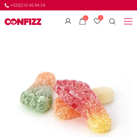
+32(0)10 45 94 24
←
0
0
GO BACK
Créateur de souvenirs
CONFIZZ