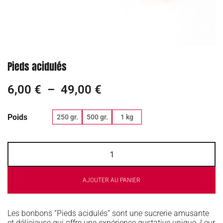
Pieds acidulés
6,00
€
–
49,00
€
Poids
250 gr.
500 gr.
1 kg
AJOUTER AU PANIER
Les bonbons “Pieds acidulés” sont une sucrerie amusante
et délicieuse qui offre une expérience gustative unique. Leur