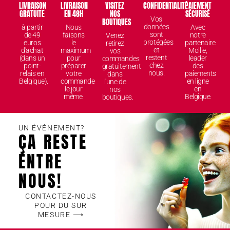
LIVRAISON
LIVRAISON
VISITEZ
CONFIDENTIALITÉ
PAIEMENT
GRATUITE
EN 48H
NOS
SÉCURISÉ
Vos
BOUTIQUES
données
à partir
Nous
Avec
sont
de 49
faisons
notre
Venez
protégées
euros
le
partenaire
retirez
et
d'achat
maximum
Mollie,
vos
restent
(dans un
pour
leader
commandes
chez
point-
préparer
des
gratuitement
nous.
relais en
votre
paiements
dans
Belgique).
commande
en ligne
l'une de
le jour
en
nos
même.
Belgique.
boutiques.
UN ÉVÉNEMENT?
ÇA RESTE
ENTRE
NOUS!
CONTACTEZ-NOUS
POUR DU SUR
MESURE ⟶