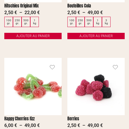
Hitschies Original Mix
Bouteilles Cola
2,50
€
–
22,00
€
2,50
€
–
49,00
€
100
250
500
1
100
250
500
1
3
gr.
gr.
gr.
kg
gr.
gr.
gr.
kg
kg
AJOUTER AU PANIER
AJOUTER AU PANIER
Happy Cherries fizz
Berries
6,00
€
–
49,00
€
2,50
€
–
49,00
€