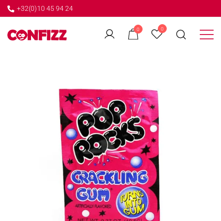
+32(0)10 45 94 24
←
0
0
GO BACK
Créateur de souvenirs
CONFIZZ