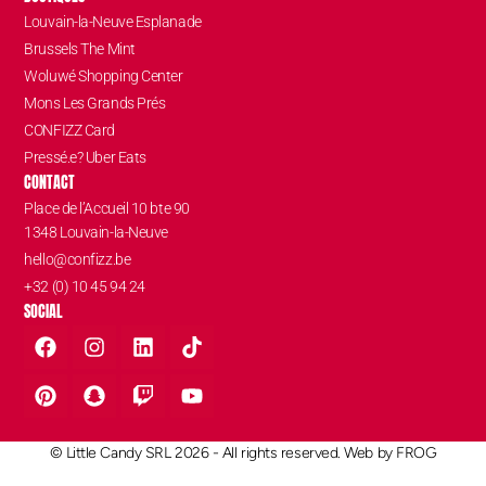
Louvain-la-Neuve Esplanade
Brussels The Mint
Woluwé Shopping Center
Mons Les Grands Prés
CONFIZZ Card
Pressé.e? Uber Eats
CONTACT
Place de l’Accueil 10 bte 90
1348 Louvain-la-Neuve
hello@confizz.be
+32 (0) 10 45 94 24
SOCIAL
© Little Candy SRL 2026 - All rights reserved. Web by
FROG