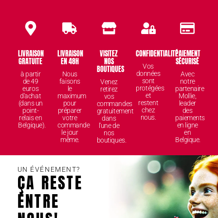
LIVRAISON
LIVRAISON
VISITEZ
CONFIDENTIALITÉ
PAIEMENT
GRATUITE
EN 48H
NOS
SÉCURISÉ
Vos
BOUTIQUES
données
à partir
Nous
Avec
sont
de 49
faisons
notre
Venez
protégées
euros
le
partenaire
retirez
et
d'achat
maximum
Mollie,
vos
restent
(dans un
pour
leader
commandes
chez
point-
préparer
des
gratuitement
nous.
relais en
votre
paiements
dans
Belgique).
commande
en ligne
l'une de
le jour
en
nos
même.
Belgique.
boutiques.
UN ÉVÉNEMENT?
ÇA RESTE
ENTRE