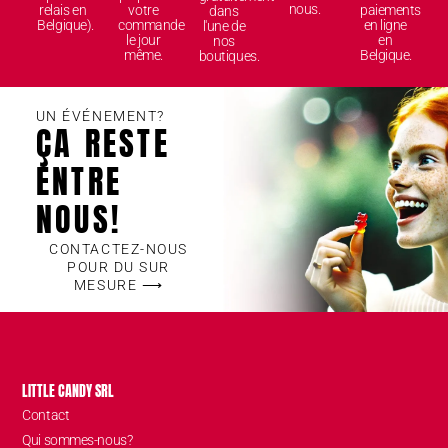
nous.
relais en
votre
paiements
dans
Belgique).
commande
en ligne
l'une de
le jour
en
nos
même.
Belgique.
boutiques.
UN ÉVÉNEMENT?
ÇA RESTE
ENTRE
NOUS!
CONTACTEZ-NOUS
POUR DU SUR
MESURE ⟶
LITTLE CANDY SRL
Contact
Qui sommes-nous?