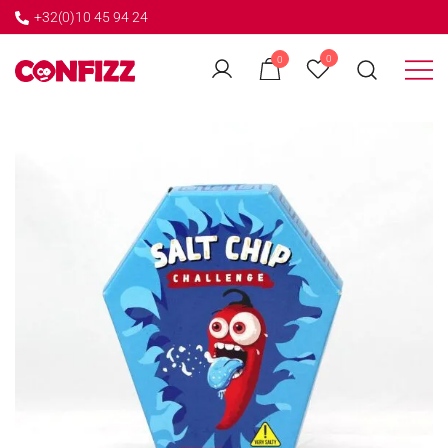
+32(0)10 45 94 24
←
0
0
GO BACK
Créateur de souvenirs
CONFIZZ