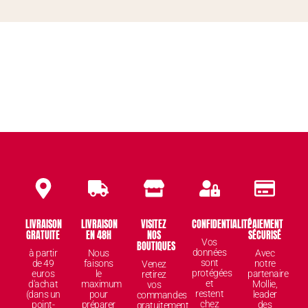
LIVRAISON
LIVRAISON
VISITEZ
CONFIDENTIALITÉ
PAIEMENT
GRATUITE
EN 48H
NOS
SÉCURISÉ
Vos
BOUTIQUES
données
à partir
Nous
Avec
sont
de 49
faisons
notre
Venez
protégées
euros
le
partenaire
retirez
et
d'achat
maximum
Mollie,
vos
restent
(dans un
pour
leader
commandes
chez
point-
préparer
des
gratuitement