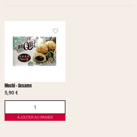
Mochi – Sesame
5,90
€
AJOUTER AU PANIER