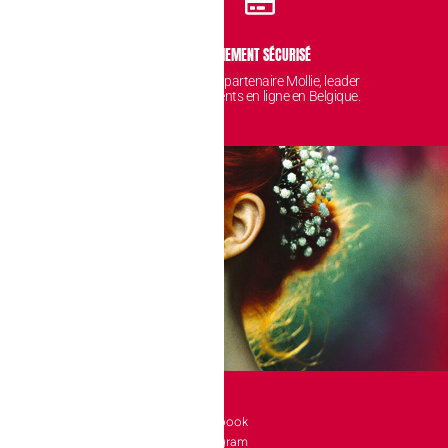
IDENTIALITÉ
PAIEMENT SÉCURISÉ
 sont protégées et
Avec notre partenaire Mollie, leader
nt chez nous.
des paiements en ligne en Belgique.
SOCIAL
l 10 bte 90
Facebook
Instagram
a-Neuve