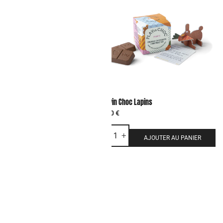
 Dinosaures
Playin Choc Lapins
2,90
€
-
+
AJOUTER AU PANIER
AJOUTER AU PANIER