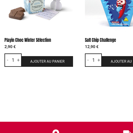
Playin Choc Winter Sélection
Salt Chip Challenge
2,90
€
12,90
€
-
+
-
+
AJOUTER AU PANIER
AJOUTER AU 