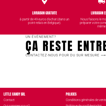
LIVRAISON GRATUITE
LIVRAISON E
à partir de 49 euros d'achat (dans un
Nous faisons le 
point-relais en Belgique).
préparer votre com
même
UN ÉVÉNEMENT?
ÇA RESTE ENTR
CONTACTEZ-NOUS POUR DU SUR MESURE ⟶
LITTLE CANDY SRL
POLICIES
Contact
Conditions générales de vent
Qui sommes-nous?
Politique de confidentialité