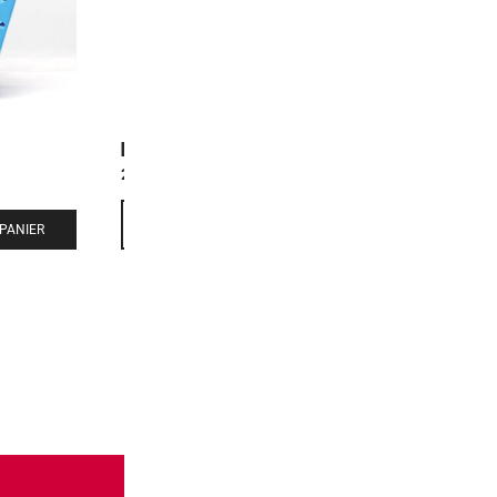
Double Dip
2,00
€
-
+
PANIER
AJOUTER AU PANIER