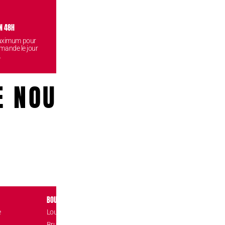
N 48H
VISITEZ NOS BOUTIQUES
CONF
maximum pour
Venez retirez vos commandes
Vos données
mande le jour
gratuitement dans l'une de nos
reste
.
boutiques.
E NOUS!
BOUTIQUES
CONTACT
e
Louvain-la-Neuve Esplanade
Place de l’Accuei
1348 Louvain-l
Brussels The Mint