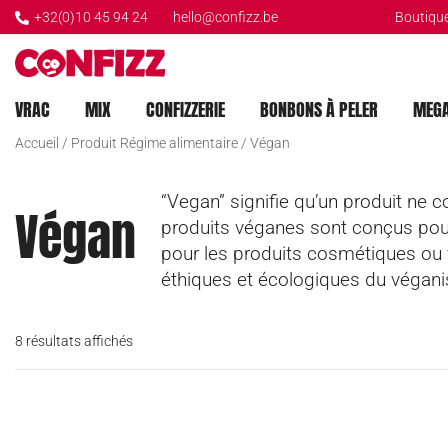
+32(0)10 45 94 24
hello@confizz.be
Boutique
Créateur de souvenirs
CONFIZZ
VRAC
MIX
CONFIZZERIE
BONBONS À PELER
MEGA
Accueil
/ Produit Régime alimentaire / Végan
“Vegan” signifie qu’un produit ne co
Végan
produits véganes sont conçus pour 
pour les produits cosmétiques ou ve
éthiques et écologiques du végan
8 résultats affichés