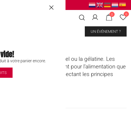
ussels
|
Mons Les Grands Prés
0
0
CONTACT
UN ÉVÉNEMENT ?
 vide!
de, le lait, les œufs, le miel ou la gélatine. Les
uit à votre panier encore.
d’exploitation animale, tant pour l’alimentation que
UITS
nts d’origine végétale, respectant les principes