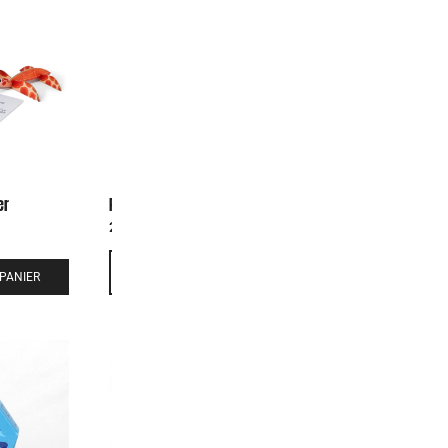
er
Playin Choc Animaux en danger
Playin Choc
2,90
€
2,90
€
-
+
-
+
PANIER
AJOUTER AU PANIER