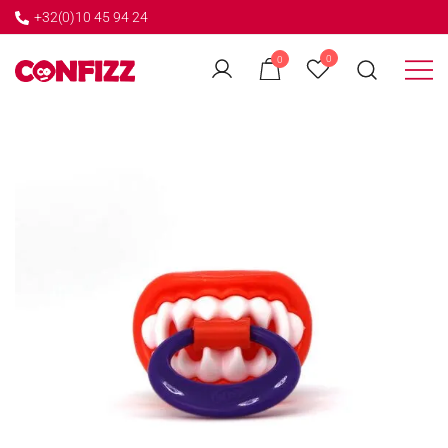
+32(0)10 45 94 24
←
0
0
GO BACK
Créateur de souvenirs
CONFIZZ