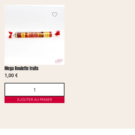
Mega Roulette fruits
1,00
€
AJOUTER AU PANIER