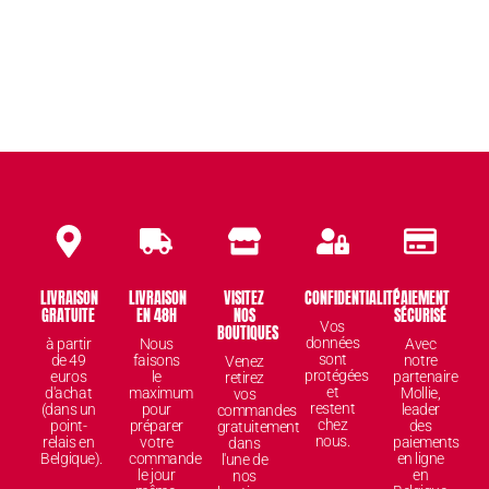
LIVRAISON
LIVRAISON
VISITEZ
CONFIDENTIALITÉ
PAIEMENT
GRATUITE
EN 48H
NOS
SÉCURISÉ
Vos
BOUTIQUES
données
à partir
Nous
Avec
sont
de 49
faisons
notre
Venez
protégées
euros
le
partenaire
retirez
et
d'achat
maximum
Mollie,
vos
restent
(dans un
pour
leader
commandes
chez
point-
préparer
des
gratuitement
nous.
relais en
votre
paiements
dans
Belgique).
commande
en ligne
l'une de
le jour
en
nos