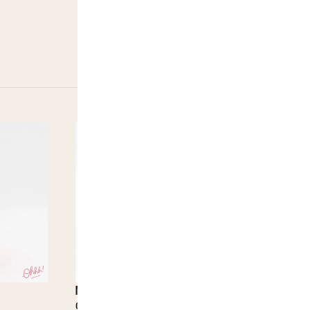
Malabar Tutti frutti
Jerrycan Bub
0,35
€
2,60
€