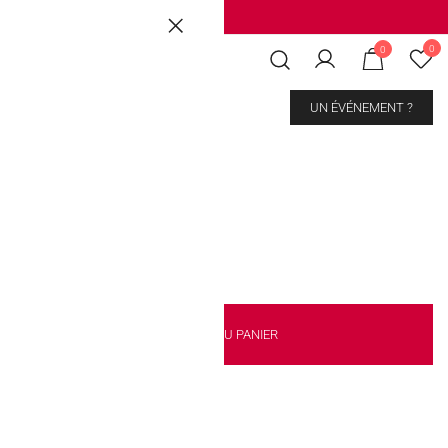
Brussels
|
Mons Les Grands Prés
0
0
CONTACT
UN ÉVÉNEMENT ?
udre (5 pièces)
AJOUTER AU PANIER
kout