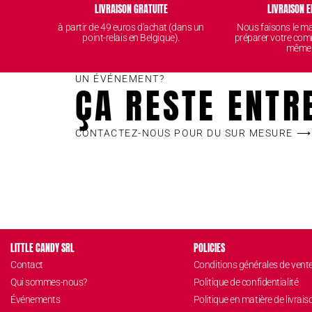
LIVRAISON GRATUITE
LIVRAISON E
à partir de 49 euros d'achat (dans un
Nous faisons le 
point-relais en Belgique).
préparer votre com
même
UN ÉVÉNEMENT?
ÇA RESTE ENTR
CONTACTEZ-NOUS POUR DU SUR MESURE ⟶
LITTLE CANDY SRL
POLICIES
Contact
Conditions générales de vent
Qui sommes-nous?
Politique de confidentialité
Événements
Politique en matière de livrais