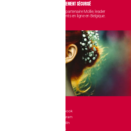
IDENTIALITÉ
PAIEMENT SÉCURISÉ
 sont protégées et
Avec notre partenaire Mollie, leader
nt chez nous.
des paiements en ligne en Belgique.
SOCIAL
l 10 bte 90
Facebook
Instagram
a-Neuve
LinkedIn
e
TikTok