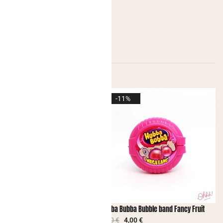
-11%
ble Gum Tutti Frutti
Hubba Bubba Bubble band Fancy Fruit
4,50
€
4,00
€