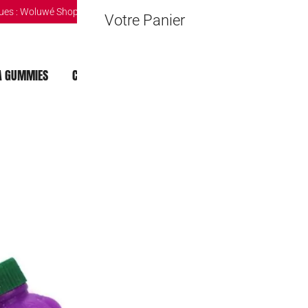
ues :
Woluwé Shopping Center
|
Louvain-la-Neuve Esplanande
|
The Mint 
Votre Panier
 GUMMIES
CHOCOLAT DUBAI
MOCHI
BOISSONS
Tubo Fruits po
2,50
€
🔒 Safe & Secure Chec