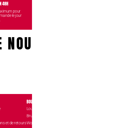
N 48H
VISITEZ NOS BOUTIQUES
CONF
maximum pour
Venez retirez vos commandes
Vos données
mande le jour
gratuitement dans l'une de nos
reste
.
boutiques.
E NOUS!
BOUTIQUES
CONTACT
e
Louvain-la-Neuve Esplanade
Place de l’Accuei
1348 Louvain-l
Brussels The Mint
hello@confizz.b
ons et de retours
Woluwé Shopping Center