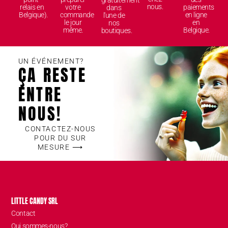
gratuitement
nous.
relais en
votre
paiements
dans
Belgique).
commande
en ligne
l'une de
le jour
en
nos
même.
Belgique.
boutiques.
UN ÉVÉNEMENT?
ÇA RESTE
ENTRE
NOUS!
CONTACTEZ-NOUS
POUR DU SUR
MESURE ⟶
LITTLE CANDY SRL
Contact
Qui sommes-nous?