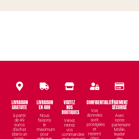
LIVRAISON
LIVRAISON
VISITEZ
CONFIDENTIALITÉ
PAIEMENT
GRATUITE
EN 48H
NOS
SÉCURISÉ
Vos
BOUTIQUES
données
à partir
Nous
Avec
sont
de 49
faisons
notre
Venez
protégées
euros
le
partenaire
retirez
et
d'achat
maximum
Mollie,
vos
restent
(dans un
pour
leader
commandes
chez
point-
préparer
des