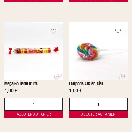
Mega Roulette fruits
Lollipops Arc-en-ciel
1,00
€
1,00
€
AJOUTER AU PANIER
AJOUTER AU PANIER