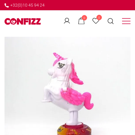
+32(0)10 45 94 24
←
0
0
GO BACK
Créateur de souvenirs
CONFIZZ