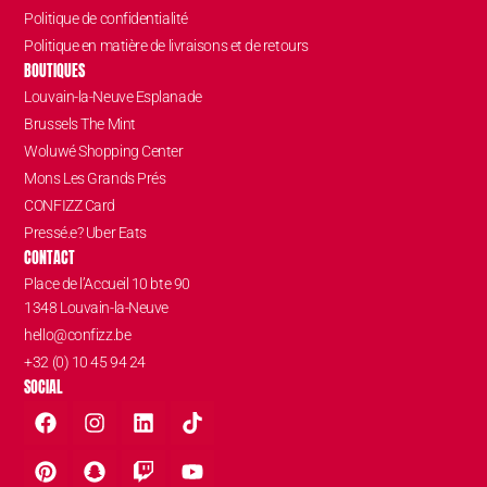
Politique de confidentialité
Politique en matière de livraisons et de retours
BOUTIQUES
Louvain-la-Neuve Esplanade
Brussels The Mint
Woluwé Shopping Center
Mons Les Grands Prés
CONFIZZ Card
Pressé.e? Uber Eats
CONTACT
Place de l’Accueil 10 bte 90
1348 Louvain-la-Neuve
hello@confizz.be
+32 (0) 10 45 94 24
SOCIAL