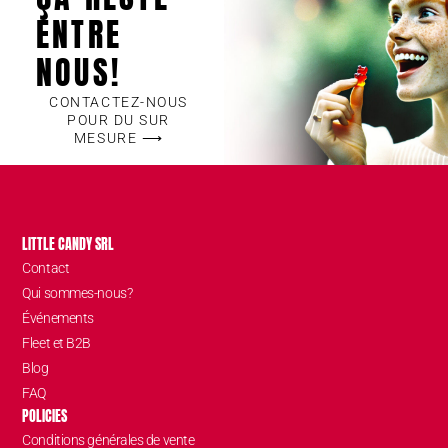
ENTRE
NOUS!
CONTACTEZ-NOUS
POUR DU SUR
MESURE ⟶
LITTLE CANDY SRL
Contact
Qui sommes-nous?
Événements
Fleet et B2B
Blog
FAQ
POLICIES
Conditions générales de vente