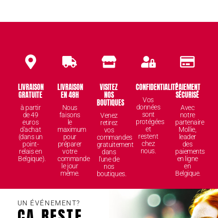
LIVRAISON
LIVRAISON
VISITEZ
CONFIDENTIALITÉ
PAIEMENT
GRATUITE
EN 48H
NOS
SÉCURISÉ
Vos
BOUTIQUES
données
à partir
Nous
Avec
sont
de 49
faisons
notre
Venez
protégées
euros
le
partenaire
retirez
et
d'achat
maximum
Mollie,
vos
restent
(dans un
pour
leader
commandes
chez
point-
préparer
des
gratuitement
nous.
relais en
votre
paiements
dans
Belgique).
commande
en ligne
l'une de
le jour
en
nos
même.
Belgique.
boutiques.
UN ÉVÉNEMENT?
ÇA RESTE