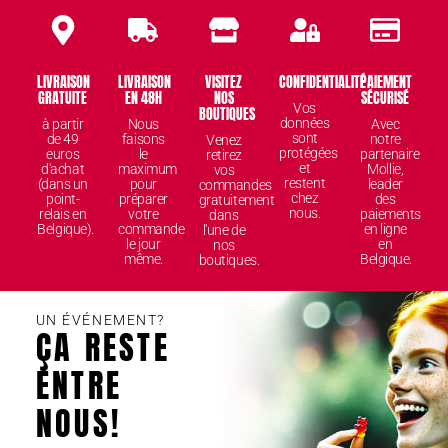
LIVRAISON
LIVRAISON
VISITEZ
CONFIDENTIALITÉ
PAIEMENT
GRATUITE
EN 48H
NOS
SÉCURISÉ
Vos
BOUTIQUES
données
à partir
Nous
Avec
sont
de 49
faisons
notre
Venez
protégées
euros
le
partenaire
retirez
et
d'achat
maximum
Mollie,
vos
restent
(dans un
pour
leader
commandes
chez
point-
préparer
des
gratuitement
nous.
relais en
votre
paiements
dans
Belgique).
commande
en ligne
l'une de
le jour
en
nos
même.
Belgique.
boutiques.
UN ÉVÉNEMENT?
ÇA RESTE
ENTRE
NOUS!