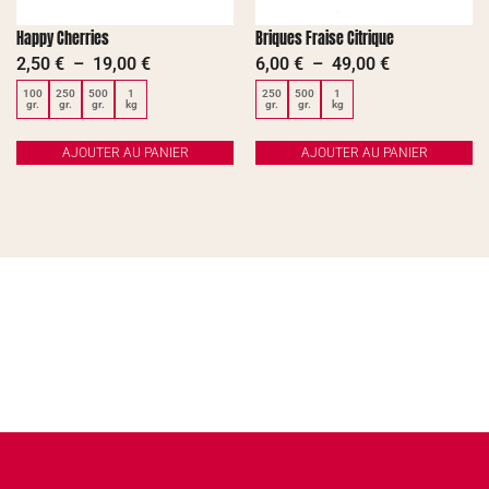
Happy Cherries
Briques Fraise Citrique
2,50
€
–
19,00
€
6,00
€
–
49,00
€
100
250
500
1
250
500
1
gr.
gr.
gr.
kg
gr.
gr.
kg
AJOUTER AU PANIER
AJOUTER AU PANIER