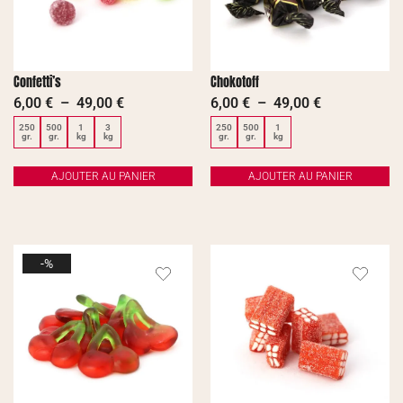
Confetti’s
Chokotoff
6,00
€
–
49,00
€
6,00
€
–
49,00
€
250
500
1
3
250
500
1
gr.
gr.
kg
kg
gr.
gr.
kg
AJOUTER AU PANIER
AJOUTER AU PANIER
-%