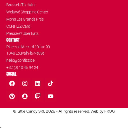
Brussels The Mint
Woluwé Shopping Center
Mons Les Grands Prés
CONFIZZ Card
Pressé.e? Uber Eats
CONTACT
Place de l’Accueil 10 bte 90
1348 Louvain-la-Neuve
hello@confizz.be
+32 (0) 10 45 94 24
SOCIAL
© Little Candy SRL 2026 - All rights reserved. Web by
FROG