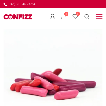
+32(0)10 45 94 24
←
0
0
GO BACK
Créateur de souvenirs
CONFIZZ