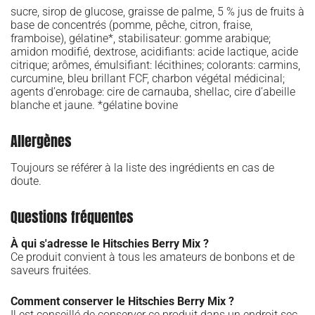
sucre, sirop de glucose, graisse de palme, 5 % jus de fruits à
base de concentrés (pomme, pêche, citron, fraise,
framboise), gélatine*, stabilisateur: gomme arabique;
amidon modifié, dextrose, acidifiants: acide lactique, acide
citrique; arômes, émulsifiant: lécithines; colorants: carmins,
curcumine, bleu brillant FCF, charbon végétal médicinal;
agents d’enrobage: cire de carnauba, shellac, cire d’abeille
blanche et jaune. *gélatine bovine
Allergènes
Toujours se référer à la liste des ingrédients en cas de
doute.
Questions fréquentes
À qui s'adresse le Hitschies Berry Mix ?
Ce produit convient à tous les amateurs de bonbons et de
saveurs fruitées.
Comment conserver le Hitschies Berry Mix ?
Il est conseillé de conserver ce produit dans un endroit sec