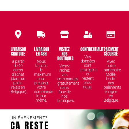
LIVRAISON
LIVRAISON
VISITEZ
CONFIDENTIALITÉ
PAIEMENT
GRATUITE
EN 48H
NOS
SÉCURISÉ
Vos
BOUTIQUES
données
à partir
Nous
Avec
sont
de 49
faisons
notre
Venez
protégées
euros
le
partenaire
retirez
et
d'achat
maximum
Mollie,
vos
restent
(dans un
pour
leader
commandes
chez
point-
préparer
des
gratuitement
nous.
relais en
votre
paiements
dans
Belgique).
commande
en ligne
l'une de
le jour
en
nos
même.
Belgique.
boutiques.
UN ÉVÉNEMENT?
ÇA RESTE