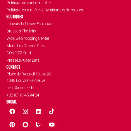
Politique de confidentialité
Politique en matière de livraisons et de retours
BOUTIQUES
Louvain-la-Neuve Esplanade
Brussels The Mint
Woluwé Shopping Center
Mons Les Grands Prés
CONFIZZ Card
Pressé.e? Uber Eats
CONTACT
Place de l’Accueil 10 bte 90
1348 Louvain-la-Neuve
hello@confizz.be
+32 (0) 10 45 94 24
SOCIAL