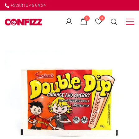
+32(0)10 45 94 24
←
0
0
GO BACK
Créateur de souvenirs
CONFIZZ