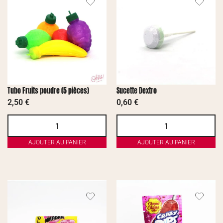
Tubo Fruits poudre (5 pièces)
Sucette Dextro
2,50
€
0,60
€
AJOUTER AU PANIER
AJOUTER AU PANIER