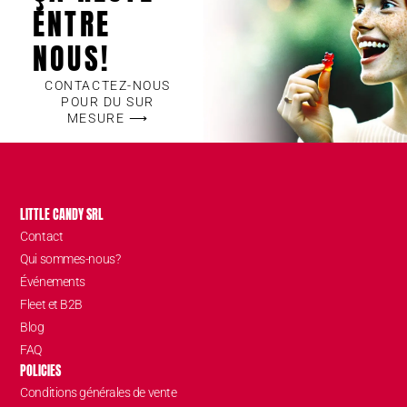
ENTRE
NOUS!
CONTACTEZ-NOUS
POUR DU SUR
MESURE ⟶
LITTLE CANDY SRL
Contact
Qui sommes-nous?
Événements
Fleet et B2B
Blog
FAQ
POLICIES
Conditions générales de vente