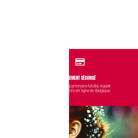
IDENTIALITÉ
PAIEMENT SÉCURISÉ
 sont protégées et
Avec notre partenaire Mollie, leader
nt chez nous.
des paiements en ligne en Belgique.