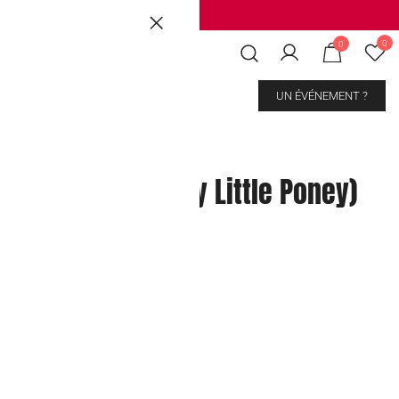
Brussels
|
Mons Les Grands Prés
0
0
CONTACT
UN ÉVÉNEMENT ?
ainbow Sherbet (My Little Poney)
kout