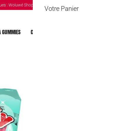
ues :
Woluwé Shopping Center
|
Louvain-la-Neuve Esplanande
|
The Mint 
Votre Panier
 GUMMIES
CHOCOLAT DUBAI
MOCHI
BOISSONS
Fluffy Stuff R
3,50
€
Rupture de stock
🔒 Safe & Secure Chec
Ajouter à la liste d'Envies