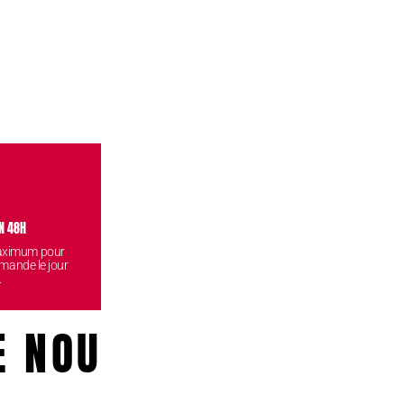
N 48H
VISITEZ NOS BOUTIQUES
CONF
maximum pour
Venez retirez vos commandes
Vos données
mande le jour
gratuitement dans l'une de nos
reste
.
boutiques.
E NOUS!