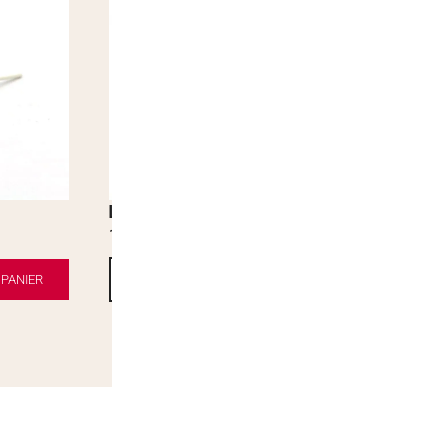
Lollipops Arc-en-ciel
Collier Dext
1,00
€
0,60
€
PANIER
AJOUTER AU PANIER