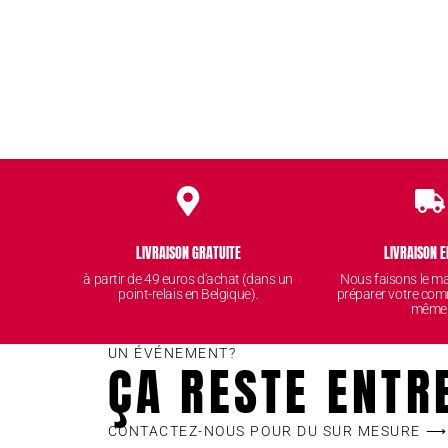
LIVRAISON GRATUITE
LIVRAISON E
à partir de 49 euros d'achat (dans un
Nous faisons le 
point-relais en Belgique).
préparer votre com
même
UN ÉVÉNEMENT?
ÇA RESTE ENTR
CONTACTEZ-NOUS POUR DU SUR MESURE ⟶