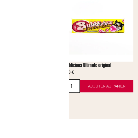
ro
Bubblicious Ultimate original
2,00
€
AJOUTER AU PANIER
AJOUTER AU PANIER