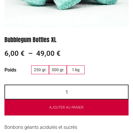
Bubblegum Bottles XL
6,00
€
–
49,00
€
Poids
250 gr.
500 gr.
1 kg
AJOUTER AU PANIER
Bonbons géants acidulés et sucrés