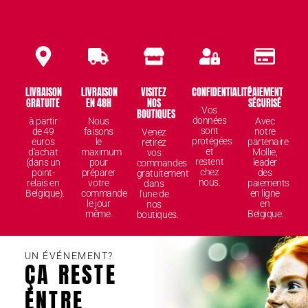
LIVRAISON
LIVRAISON
VISITEZ
CONFIDENTIALITÉ
PAIEMENT
GRATUITE
EN 48H
NOS
SÉCURISÉ
Vos
BOUTIQUES
données
à partir
Nous
Avec
sont
de 49
faisons
notre
Venez
protégées
euros
le
partenaire
retirez
et
d'achat
maximum
Mollie,
vos
restent
(dans un
pour
leader
commandes
chez
point-
préparer
des
gratuitement
nous.
relais en
votre
paiements
dans
Belgique).
commande
en ligne
l'une de
le jour
en
nos
même.
Belgique.
boutiques.
UN ÉVÉNEMENT?
ÇA RESTE
ENTRE