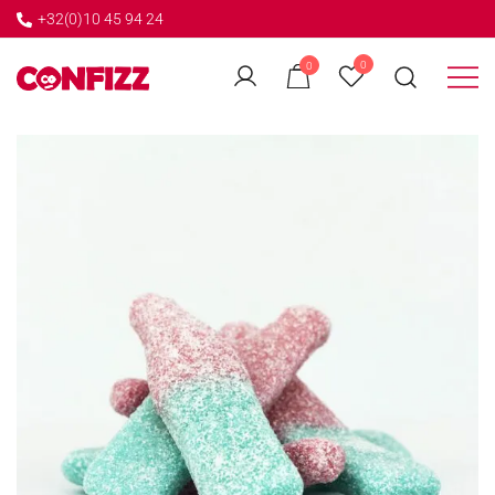
+32(0)10 45 94 24
←
0
0
GO BACK
Créateur de souvenirs
CONFIZZ