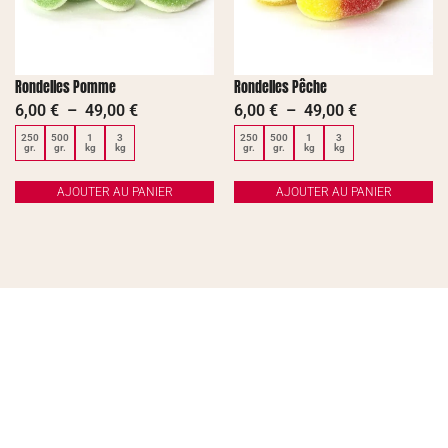
Rondelles Pomme
Rondelles Pêche
6,00
€
–
49,00
€
6,00
€
–
49,00
€
250
500
1
3
250
500
1
3
gr.
gr.
kg
kg
gr.
gr.
kg
kg
AJOUTER AU PANIER
AJOUTER AU PANIER