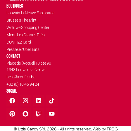
BOUTIQUES
Louvain-la-Neuve Esplanade
Brussels The Mint
Woluwé Shopping Center
Mons Les Grands Prés
CONFIZZ Card
Pressé.e? Uber Eats
CONTACT
Place de l’Accueil 10 bte 90
1348 Louvain-la-Neuve
hello@confizz.be
+32 (0) 10 45 94 24
SOCIAL
© Little Candy SRL 2026 - All rights reserved. Web by
FROG