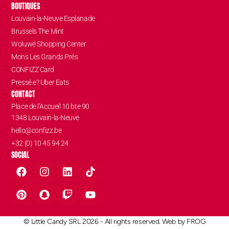
BOUTIQUES
Louvain-la-Neuve Esplanade
Brussels The Mint
Woluwé Shopping Center
Mons Les Grands Prés
CONFIZZ Card
Pressé.e? Uber Eats
CONTACT
Place de l’Accueil 10 bte 90
1348 Louvain-la-Neuve
hello@confizz.be
+32 (0) 10 45 94 24
SOCIAL
© Little Candy SRL 2026 - All rights reserved. Web by
FROG