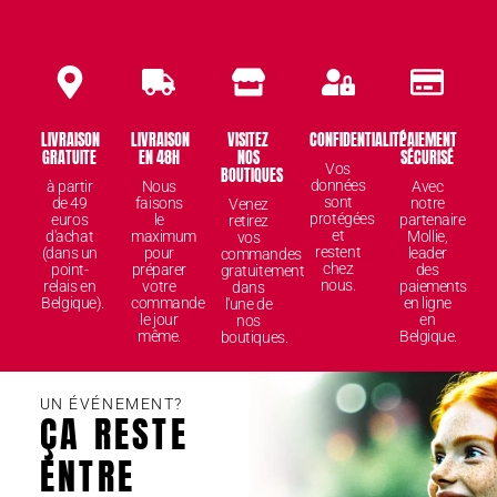
LIVRAISON
LIVRAISON
VISITEZ
CONFIDENTIALITÉ
PAIEMENT
GRATUITE
EN 48H
NOS
SÉCURISÉ
Vos
BOUTIQUES
données
à partir
Nous
Avec
sont
de 49
faisons
notre
Venez
protégées
euros
le
partenaire
retirez
et
d'achat
maximum
Mollie,
vos
restent
(dans un
pour
leader
commandes
chez
point-
préparer
des
gratuitement
nous.
relais en
votre
paiements
dans
Belgique).
commande
en ligne
l'une de
le jour
en
nos
même.
Belgique.
boutiques.
UN ÉVÉNEMENT?
ÇA RESTE
ENTRE