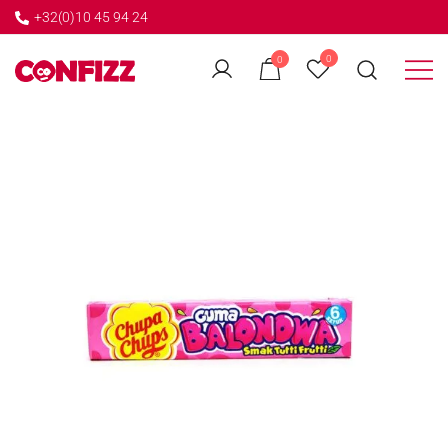
+32(0)10 45 94 24
←
0
0
GO BACK
Créateur de souvenirs
CONFIZZ