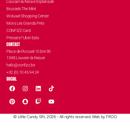
Louvain-la-Neuve Esplanade
Brussels The Mint
Woluwé Shopping Center
Mons Les Grands Prés
CONFIZZ Card
Pressé.e? Uber Eats
CONTACT
Place de l’Accueil 10 bte 90
1348 Louvain-la-Neuve
hello@confizz.be
+32 (0) 10 45 94 24
SOCIAL
© Little Candy SRL 2026 - All rights reserved. Web by
FROG