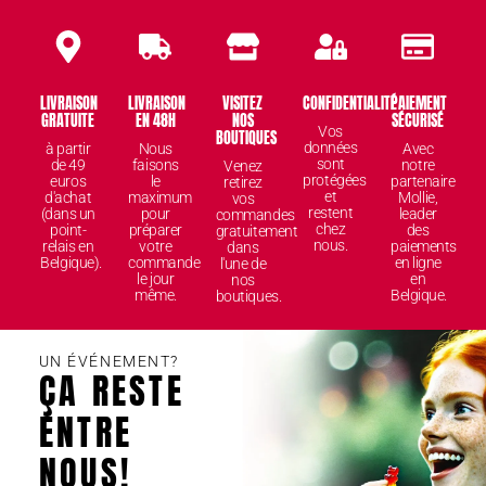
LIVRAISON
LIVRAISON
VISITEZ
CONFIDENTIALITÉ
PAIEMENT
GRATUITE
EN 48H
NOS
SÉCURISÉ
Vos
BOUTIQUES
données
à partir
Nous
Avec
sont
de 49
faisons
notre
Venez
protégées
euros
le
partenaire
retirez
et
d'achat
maximum
Mollie,
vos
restent
(dans un
pour
leader
commandes
chez
point-
préparer
des
gratuitement
nous.
relais en
votre
paiements
dans
Belgique).
commande
en ligne
l'une de
le jour
en
nos
même.
Belgique.
boutiques.
UN ÉVÉNEMENT?
ÇA RESTE
ENTRE
NOUS!