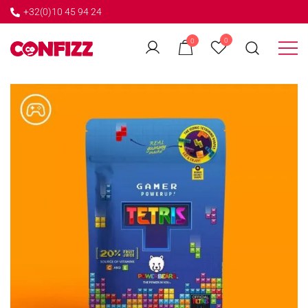
+32(0)10 45 94 24
←
0
0
GO BACK
Créateur de souvenirs
CONFIZZ