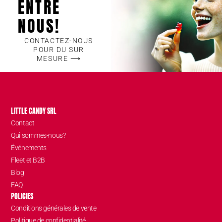
ENTRE
NOUS!
CONTACTEZ-NOUS
POUR DU SUR
MESURE ⟶
LITTLE CANDY SRL
Contact
Qui sommes-nous?
Événements
Fleet et B2B
Blog
FAQ
POLICIES
Conditions générales de vente
Politique de confidentialité