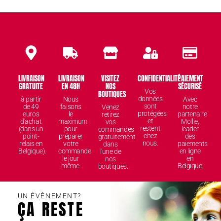
LIVRAISON
LIVRAISON
VISITEZ
CONFIDENTIALITÉ
PAIEMENT
GRATUITE
EN 48H
NOS
SÉCURISÉ
Vos
BOUTIQUES
données
à partir
Nous
Avec
sont
de 49
faisons
notre
Venez
protégées
euros
le
partenaire
retirez
et
d'achat
maximum
Mollie,
vos
restent
(dans un
pour
leader
commandes
chez
point-
préparer
des
gratuitement
nous.
relais en
votre
paiements
dans
Belgique).
commande
en ligne
l'une de
le jour
en
nos
même.
Belgique.
boutiques.
UN ÉVÉNEMENT?
ÇA RESTE