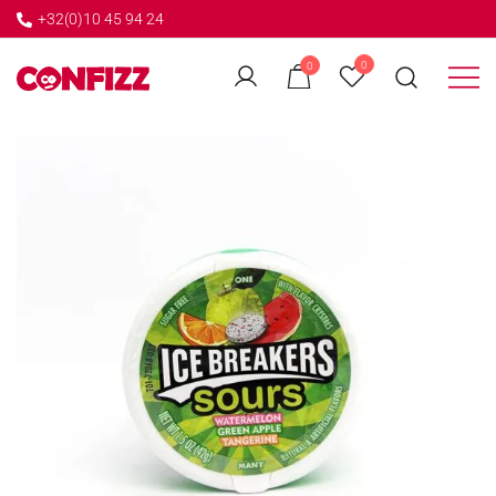
+32(0)10 45 94 24
←
0
0
GO BACK
Créateur de souvenirs
CONFIZZ