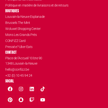
Politique en matière de livraisons et de retours
BOUTIQUES
Louvain-la-Neuve Esplanade
Brussels The Mint
Woluwé Shopping Center
Mons Les Grands Prés
CONFIZZ Card
Pressé.e? Uber Eats
CONTACT
Place de l’Accueil 10 bte 90
1348 Louvain-la-Neuve
hello@confizz.be
+32 (0) 10 45 94 24
SOCIAL