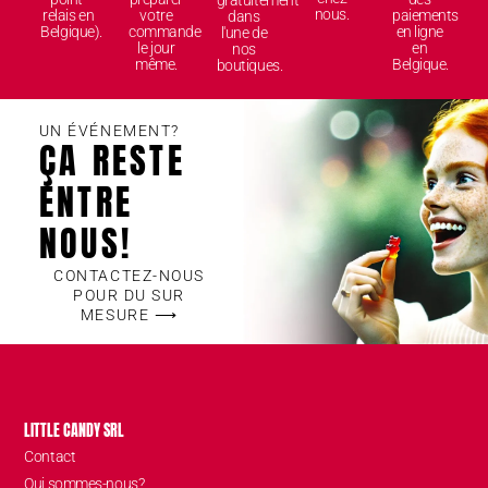
gratuitement
nous.
relais en
votre
paiements
dans
Belgique).
commande
en ligne
l'une de
le jour
en
nos
même.
Belgique.
boutiques.
UN ÉVÉNEMENT?
ÇA RESTE
ENTRE
NOUS!
CONTACTEZ-NOUS
POUR DU SUR
MESURE ⟶
LITTLE CANDY SRL
Contact
Qui sommes-nous?