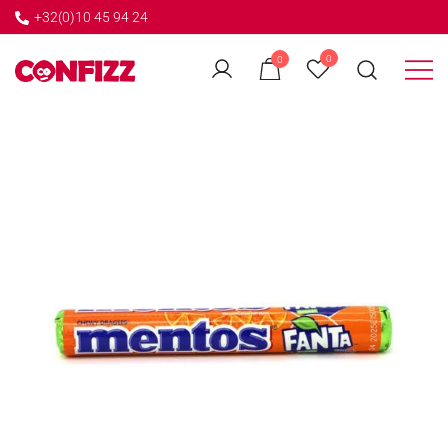
+32(0)10 45 94 24
←
0
0
GO BACK
Créateur de souvenirs
CONFIZZ