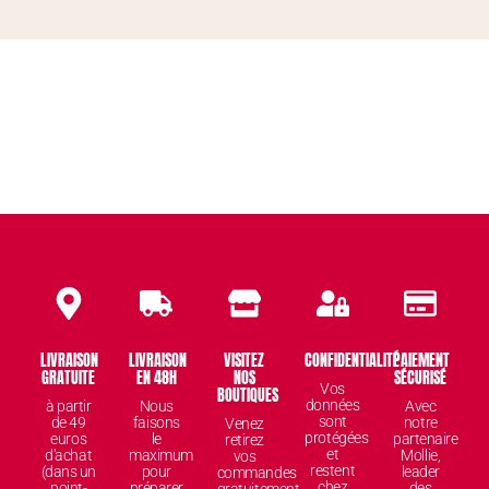
LIVRAISON
LIVRAISON
VISITEZ
CONFIDENTIALITÉ
PAIEMENT
GRATUITE
EN 48H
NOS
SÉCURISÉ
Vos
BOUTIQUES
données
à partir
Nous
Avec
sont
de 49
faisons
notre
Venez
protégées
euros
le
partenaire
retirez
et
d'achat
maximum
Mollie,
vos
restent
(dans un
pour
leader
commandes
chez
point-
préparer
des