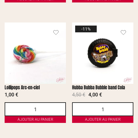
-11%
Lollipops Arc-en-ciel
Hubba Bubba Bubble band Cola
1,00
€
4,50
€
4,00
€
AJOUTER AU PANIER
AJOUTER AU PANIER