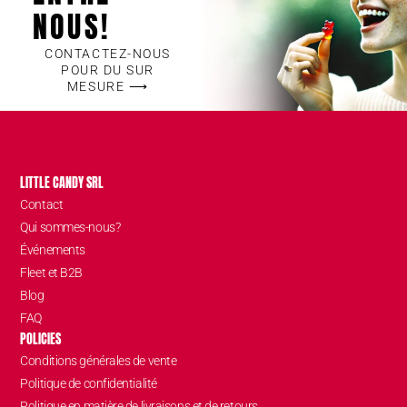
NOUS!
CONTACTEZ-NOUS
POUR DU SUR
MESURE ⟶
LITTLE CANDY SRL
Contact
Qui sommes-nous?
Événements
Fleet et B2B
Blog
FAQ
POLICIES
Conditions générales de vente
Politique de confidentialité
Politique en matière de livraisons et de retours