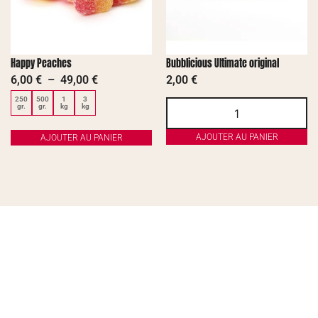
Happy Peaches
Bubblicious Ultimate original
6,00
€
–
49,00
€
2,00
€
250
500
1
3
gr.
gr.
kg
kg
AJOUTER AU PANIER
AJOUTER AU PANIER