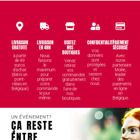
LIVRAISON
LIVRAISON
VISITEZ
CONFIDENTIALITÉ
PAIEMENT
GRATUITE
EN 48H
NOS
SÉCURISÉ
Vos
BOUTIQUES
données
à partir
Nous
Avec
sont
de 49
faisons
notre
Venez
protégées
euros
le
partenaire
retirez
et
d'achat
maximum
Mollie,
vos
restent
(dans un
pour
leader
commandes
chez
point-
préparer
des
gratuitement
nous.
relais en
votre
paiements
dans
Belgique).
commande
en ligne
l'une de
le jour
en
nos
même.
Belgique.
boutiques.
UN ÉVÉNEMENT?
ÇA RESTE
ENTRE