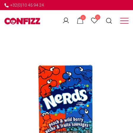
+32(0)10 45 94 24
←
0
0
GO BACK
Créateur de souvenirs
CONFIZZ