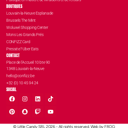
BOUTIQUES
Louvain-la-Neuve Esplanade
Brussels The Mint
Woluwé Shopping Center
Mons Les Grands Prés
CONFIZZ Card
Pressé.e? Uber Eats
CONTACT
Place de l’Accueil 10 bte 90
1348 Louvain-la-Neuve
hello@confizz.be
+32 (0) 10 45 94 24
SOCIAL
© Little Candy SRL 2026 - All rights reserved. Web by
FROG