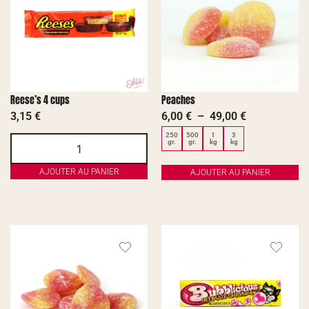
Reese’s 4 cups
Peaches
3,15
€
6,00
€
–
49,00
€
250
500
1
3
gr.
gr.
kg
kg
AJOUTER AU PANIER
AJOUTER AU PANIER