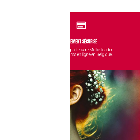
IDENTIALITÉ
PAIEMENT SÉCURISÉ
 sont protégées et
Avec notre partenaire Mollie, leader
nt chez nous.
des paiements en ligne en Belgique.