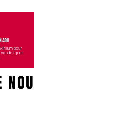
N 48H
VISITEZ NOS BOUTIQUES
CONF
maximum pour
Venez retirez vos commandes
Vos données
mande le jour
gratuitement dans l'une de nos
reste
.
boutiques.
E NOUS!