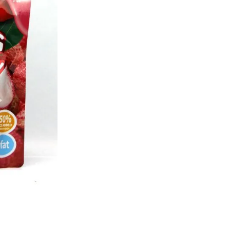
Découvrez les nouveaux bonbon
gourmande pour les enfants et
🔒 Safe & Secure Chec
Ajouter à la liste d'Envies
HALAL