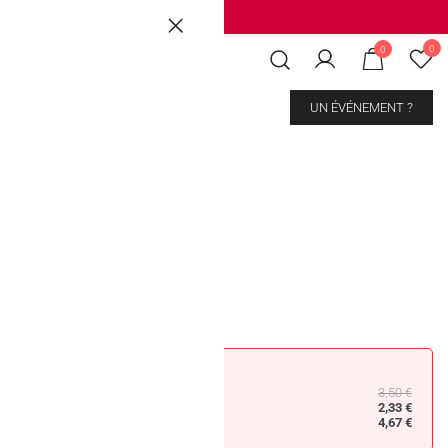
Brussels
|
Mons Les Grands Prés
0
0
CONTACT
UN ÉVÉNEMENT ?
Candy Lychee
3,50
€
2,33
€
4,67
€