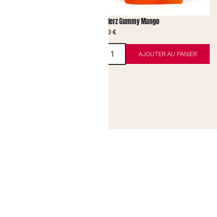
mmy Pineapple
Peelerz Gummy Mango
3,50
€
AJOUTER AU PANIER
AJOUTER AU PANIER