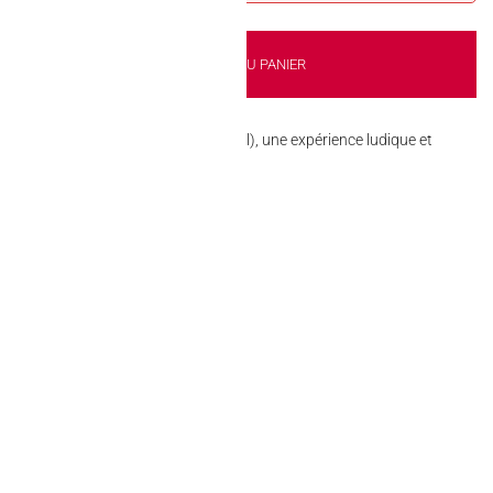
AJOUTER AU PANIER
s Peeling Soft Candy Lychee (Halal), une expérience ludique et
 les adultes !
kout