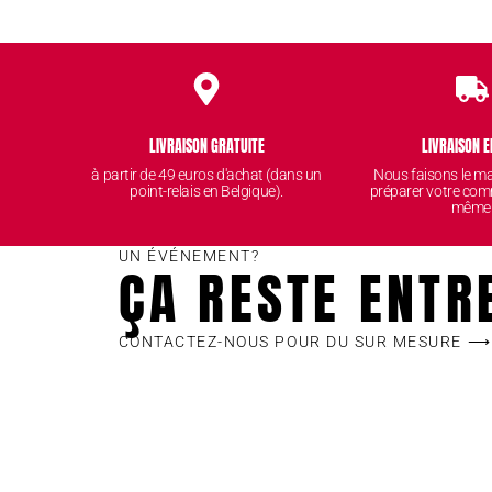
LIVRAISON GRATUITE
LIVRAISON E
à partir de 49 euros d'achat (dans un
Nous faisons le 
point-relais en Belgique).
préparer votre com
même
UN ÉVÉNEMENT?
ÇA RESTE ENTR
CONTACTEZ-NOUS POUR DU SUR MESURE ⟶