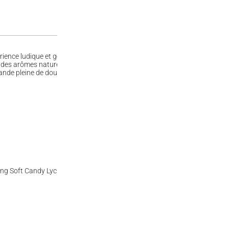
nce ludique et gourmande pour les enfants et les adultes ! Ces bonbons o
s arômes naturels de litchi, ces bonbons sont à la fois délicieux et amus
de pleine de douceur et de fantaisie !
ling Soft Candy Lychee, à déguster sans modération !