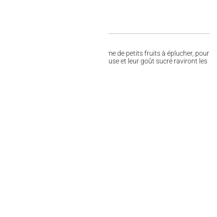
riginaux se présentent sous la forme de petits fruits à éplucher, pour
ants à déguster. Leur texture moelleuse et leur goût sucré raviront les
Halal