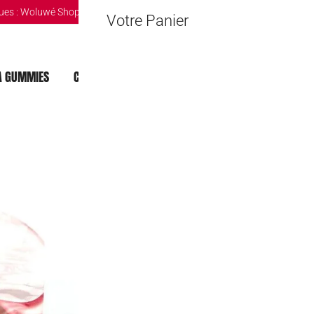
ues :
Woluwé Shopping Center
|
Louvain-la-Neuve Esplanande
|
The Mint 
Votre Panier
 GUMMIES
CHOCOLAT DUBAI
MOCHI
BOISSONS
Peeling Soft 
3,50
€
2 achetés = 1 offert!
Économisez 33.3%
2+1 gratuit!
Par élément:
Prix Total: