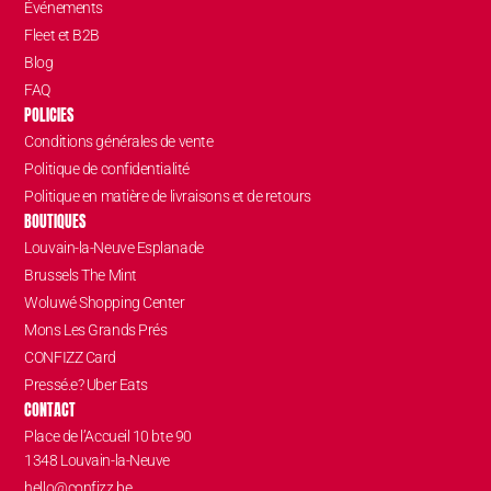
Événements
Fleet et B2B
Blog
FAQ
POLICIES
Conditions générales de vente
Politique de confidentialité
Politique en matière de livraisons et de retours
BOUTIQUES
Louvain-la-Neuve Esplanade
Brussels The Mint
Woluwé Shopping Center
Mons Les Grands Prés
CONFIZZ Card
Pressé.e? Uber Eats
CONTACT
Place de l’Accueil 10 bte 90
1348 Louvain-la-Neuve
hello@confizz.be