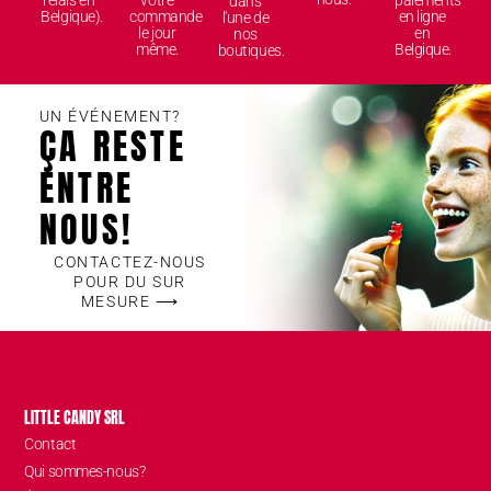
relais en
votre
paiements
dans
Belgique).
commande
en ligne
l'une de
le jour
en
nos
même.
Belgique.
boutiques.
UN ÉVÉNEMENT?
ÇA RESTE
ENTRE
NOUS!
CONTACTEZ-NOUS
POUR DU SUR
MESURE ⟶
LITTLE CANDY SRL
Contact
Qui sommes-nous?