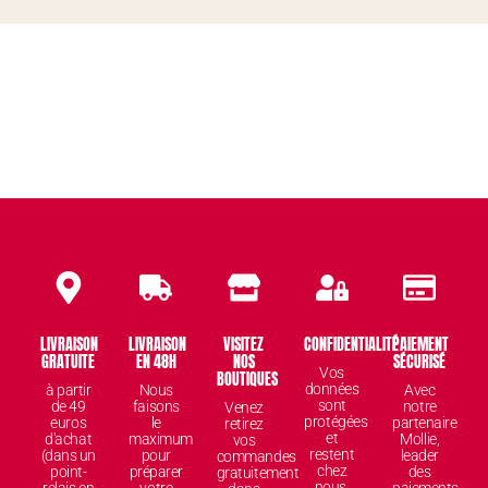
LIVRAISON
LIVRAISON
VISITEZ
CONFIDENTIALITÉ
PAIEMENT
GRATUITE
EN 48H
NOS
SÉCURISÉ
Vos
BOUTIQUES
données
à partir
Nous
Avec
sont
de 49
faisons
notre
Venez
protégées
euros
le
partenaire
retirez
et
d'achat
maximum
Mollie,
vos
restent
(dans un
pour
leader
commandes
chez
point-
préparer
des
gratuitement
nous.