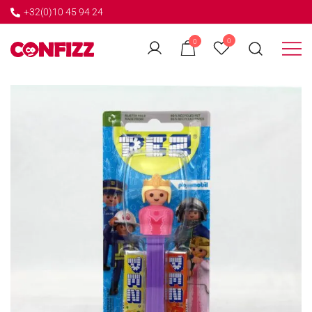
+32(0)10 45 94 24
←
0
0
GO BACK
Créateur de souvenirs
CONFIZZ