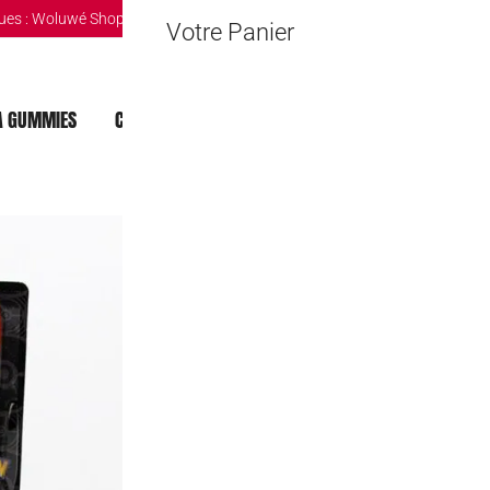
ues :
Woluwé Shopping Center
|
Louvain-la-Neuve Esplanande
|
The Mint 
Votre Panier
 GUMMIES
CHOCOLAT DUBAI
MOCHI
BOISSONS
PEZ Pokemon B
3,45
€
Rupture de stock
🔒 Safe & Secure Chec
Ajouter à la liste d'Envies