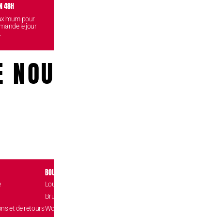
N 48H
VISITEZ NOS BOUTIQUES
CONF
maximum pour
Venez retirez vos commandes
Vos données
mande le jour
gratuitement dans l'une de nos
reste
.
boutiques.
E NOUS!
BOUTIQUES
CONTACT
e
Louvain-la-Neuve Esplanade
Place de l’Accuei
1348 Louvain-l
Brussels The Mint
hello@confizz.b
ons et de retours
Woluwé Shopping Center