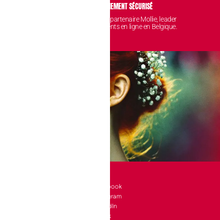
IDENTIALITÉ
PAIEMENT SÉCURISÉ
 sont protégées et
Avec notre partenaire Mollie, leader
nt chez nous.
des paiements en ligne en Belgique.
SOCIAL
l 10 bte 90
Facebook
Instagram
a-Neuve
LinkedIn
e
TikTok