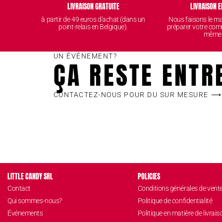
LIVRAISON GRATUITE
LIVRAISON E
à partir de 49 euros d'achat (dans un
Nous faisons le 
point-relais en Belgique).
préparer votre com
même
UN ÉVÉNEMENT?
ÇA RESTE ENTR
CONTACTEZ-NOUS POUR DU SUR MESURE ⟶
LITTLE CANDY SRL
POLICIES
Contact
Conditions générales de vent
Qui sommes-nous?
Politique de confidentialité
Événements
Politique en matière de livrais