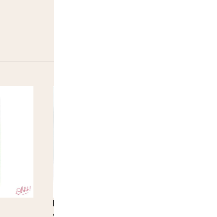
Refill PEZ Sour Mix acidulé 6 pièces
PEZ Minecra
4,00
€
4,00
€