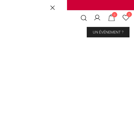
Brussels
|
Mons Les Grands Prés
0
0
CONTACT
UN ÉVÉNEMENT ?
ulbizarre
kout