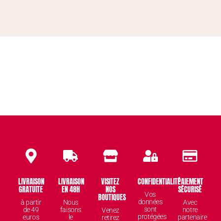
LIVRAISON
LIVRAISON
VISITEZ
CONFIDENTIALITÉ
PAIEMENT
GRATUITE
EN 48H
NOS
SÉCURISÉ
Vos
BOUTIQUES
données
à partir
Nous
Avec
sont
de 49
faisons
notre
Venez
protégées
euros
le
partenaire
retirez