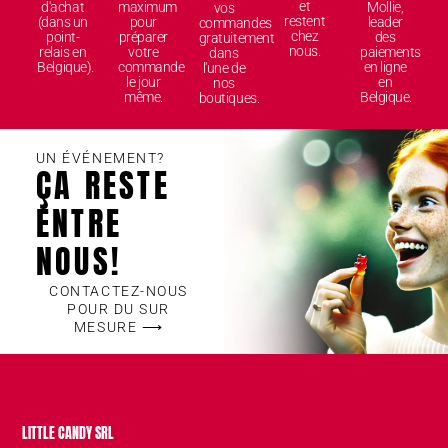
et
d'achat
maximum
Mollie,
vos
restent
(dans un
pour
leader
commandes
chez
point-
préparer
des
gratuitement
nous.
relais en
votre
paiements
dans
Belgique).
commande
en ligne
l'une de
le jour
en
nos
même.
Belgique.
boutiques.
UN ÉVÉNEMENT?
ÇA RESTE
ENTRE
NOUS!
CONTACTEZ-NOUS
POUR DU SUR
MESURE ⟶
LITTLE CANDY SRL