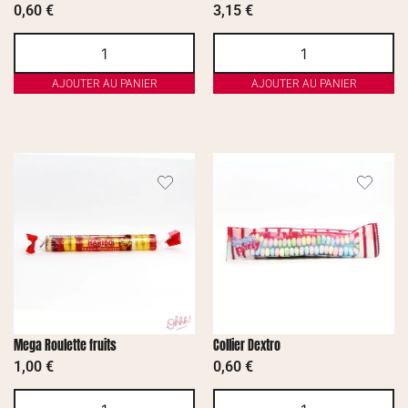
0,60
€
3,15
€
AJOUTER AU PANIER
AJOUTER AU PANIER
Mega Roulette fruits
Collier Dextro
1,00
€
0,60
€