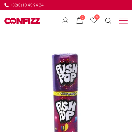
+32(0)10 45 94 24
←
0
0
GO BACK
Créateur de souvenirs
CONFIZZ