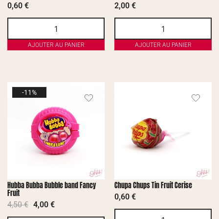
0,60
€
2,00
€
AJOUTER AU PANIER
AJOUTER AU PANIER
-11%
Hubba Bubba Bubble band Fancy
Chupa Chups Tin Fruit Cerise
Fruit
0,60
€
4,50
€
4,00
€