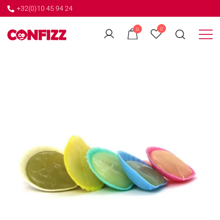
+32(0)10 45 94 24
←
0
0
GO BACK
Créateur de souvenirs
CONFIZZ