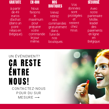
GRATUITE
EN 48H
NOS
SÉCURISÉ
Vos
BOUTIQUES
données
à partir
Nous
Avec
sont
de 49
faisons
notre
Venez
protégées
euros
le
partenaire
retirez
et
d'achat
maximum
Mollie,
vos
restent
(dans un
pour
leader
commandes
chez
point-
préparer
des
gratuitement
nous.
relais en
votre
paiements
dans
Belgique).
commande
en ligne
l'une de
le jour
en
nos
même.
Belgique.
boutiques.
UN ÉVÉNEMENT?
ÇA RESTE
ENTRE
NOUS!
CONTACTEZ-NOUS
POUR DU SUR
MESURE ⟶