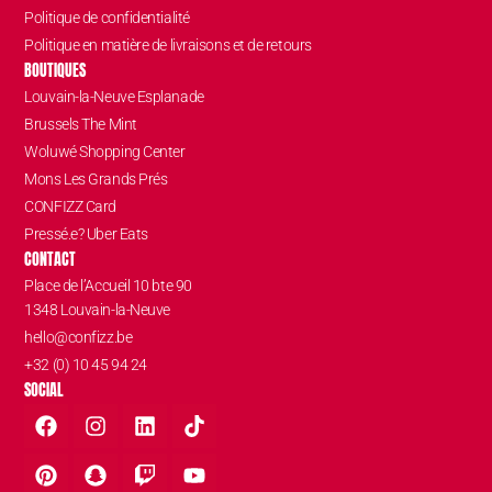
Politique de confidentialité
Politique en matière de livraisons et de retours
BOUTIQUES
Louvain-la-Neuve Esplanade
Brussels The Mint
Woluwé Shopping Center
Mons Les Grands Prés
CONFIZZ Card
Pressé.e? Uber Eats
CONTACT
Place de l’Accueil 10 bte 90
1348 Louvain-la-Neuve
hello@confizz.be
+32 (0) 10 45 94 24
SOCIAL