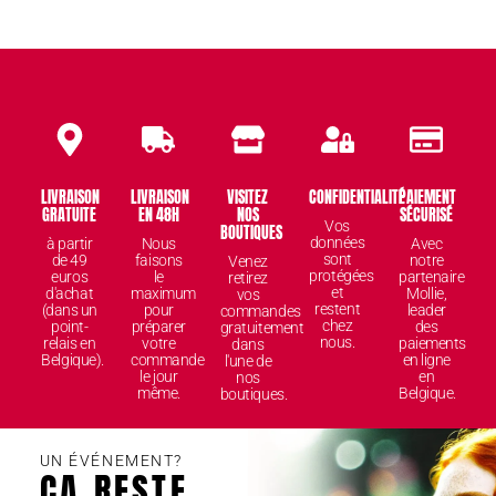
LIVRAISON
LIVRAISON
VISITEZ
CONFIDENTIALITÉ
PAIEMENT
GRATUITE
EN 48H
NOS
SÉCURISÉ
Vos
BOUTIQUES
données
à partir
Nous
Avec
sont
de 49
faisons
notre
Venez
protégées
euros
le
partenaire
retirez
et
d'achat
maximum
Mollie,
vos
restent
(dans un
pour
leader
commandes
chez
point-
préparer
des
gratuitement
nous.
relais en
votre
paiements
dans
Belgique).
commande
en ligne
l'une de
le jour
en
nos
même.
Belgique.
boutiques.
UN ÉVÉNEMENT?
ÇA RESTE