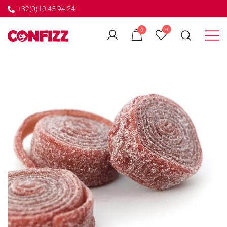
+32(0)10 45 94 24
←
0
0
GO BACK
Créateur de souvenirs
CONFIZZ