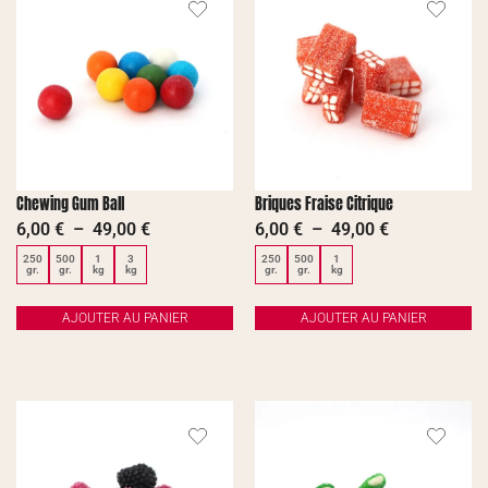
Chewing Gum Ball
Briques Fraise Citrique
6,00
€
–
49,00
€
6,00
€
–
49,00
€
250
500
1
3
250
500
1
gr.
gr.
kg
kg
gr.
gr.
kg
AJOUTER AU PANIER
AJOUTER AU PANIER