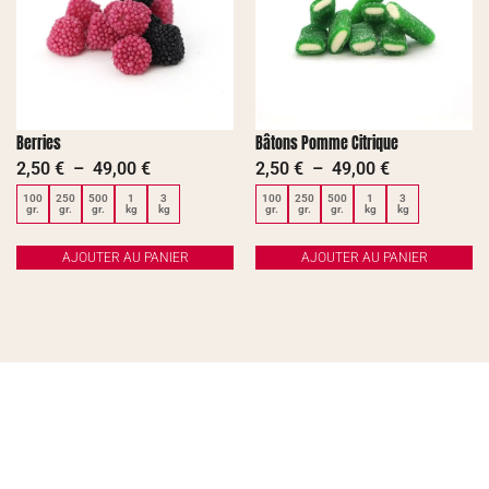
Berries
Bâtons Pomme Citrique
2,50
€
–
49,00
€
2,50
€
–
49,00
€
100
250
500
1
3
100
250
500
1
3
gr.
gr.
gr.
kg
kg
gr.
gr.
gr.
kg
kg
AJOUTER AU PANIER
AJOUTER AU PANIER