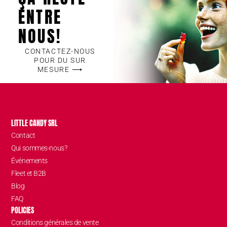
ENTRE
NOUS!
CONTACTEZ-NOUS
POUR DU SUR
MESURE ⟶
LITTLE CANDY SRL
Contact
Qui sommes-nous?
Événements
Fleet et B2B
Blog
FAQ
POLICIES
Conditions générales de vente