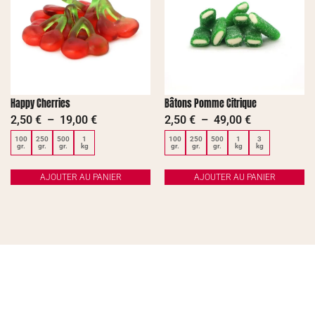
Happy Cherries
Bâtons Pomme Citrique
2,50
€
–
19,00
€
2,50
€
–
49,00
€
100
250
500
1
100
250
500
1
3
gr.
gr.
gr.
kg
gr.
gr.
gr.
kg
kg
AJOUTER AU PANIER
AJOUTER AU PANIER