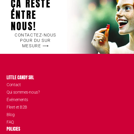
ÇA RESTE
ENTRE
NOUS!
CONTACTEZ-NOUS
POUR DU SUR
MESURE ⟶
LITTLE CANDY SRL
Contact
Qui sommes-nous?
Événements
Fleet et B2B
Blog
FAQ
POLICIES