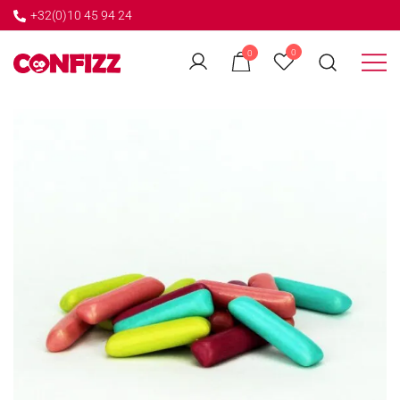
+32(0)10 45 94 24
←
0
0
GO BACK
Créateur de souvenirs
CONFIZZ