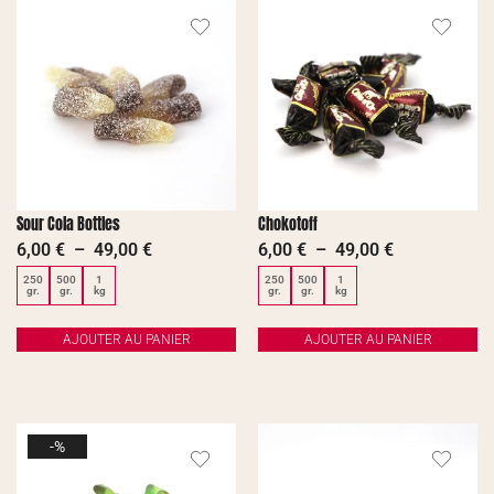
Sour Cola Bottles
Chokotoff
6,00
€
–
49,00
€
6,00
€
–
49,00
€
250
500
1
250
500
1
gr.
gr.
kg
gr.
gr.
kg
AJOUTER AU PANIER
AJOUTER AU PANIER
-%