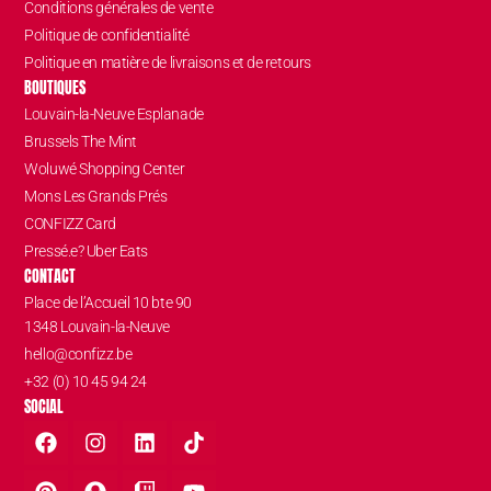
Conditions générales de vente
Politique de confidentialité
Politique en matière de livraisons et de retours
BOUTIQUES
Louvain-la-Neuve Esplanade
Brussels The Mint
Woluwé Shopping Center
Mons Les Grands Prés
CONFIZZ Card
Pressé.e? Uber Eats
CONTACT
Place de l’Accueil 10 bte 90
1348 Louvain-la-Neuve
hello@confizz.be
+32 (0) 10 45 94 24
SOCIAL