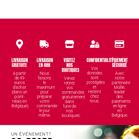
LIVRAISON
LIVRAISON
VISITEZ
CONFIDENTIALITÉ
PAIEMENT
GRATUITE
EN 48H
NOS
SÉCURISÉ
Vos
BOUTIQUES
données
à partir
Nous
Avec
sont
de 49
faisons
notre
Venez
protégées
euros
le
partenaire
retirez
et
d'achat
maximum
Mollie,
vos
restent
(dans un
pour
leader
commandes
chez
point-
préparer
des
gratuitement
nous.
relais en
votre
paiements
dans
Belgique).
commande
en ligne
l'une de
le jour
en
nos
même.
Belgique.
boutiques.
UN ÉVÉNEMENT?