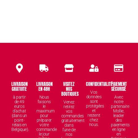
LIVRAISON
LIVRAISON
VISITEZ
CONFIDENTIALITÉ
PAIEMENT
GRATUITE
EN 48H
NOS
SÉCURISÉ
Vos
BOUTIQUES
données
à partir
Nous
Avec
sont
de 49
faisons
notre
Venez
protégées
euros
le
partenaire
retirez
et
d'achat
maximum
Mollie,
vos
restent
(dans un
pour
leader
commandes
chez
point-
préparer
des
gratuitement
nous.
relais en
votre
paiements
dans
Belgique).
commande
en ligne
l'une de
le jour
en
nos