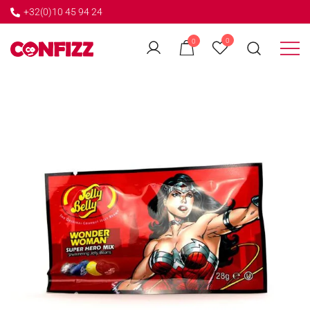
+32(0)10 45 94 24
←
0
0
GO BACK
Créateur de souvenirs
CONFIZZ