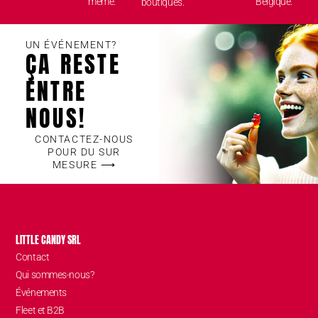
même.
Belgique.
boutiques.
UN ÉVÉNEMENT?
ÇA RESTE
ENTRE
NOUS!
CONTACTEZ-NOUS
POUR DU SUR
MESURE ⟶
LITTLE CANDY SRL
Contact
Qui sommes-nous?
Événements
Fleet et B2B